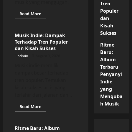
musik yang menggugah!
Tren
Populer
Read
Read More
more
dan
Uncategorized
about
Kisah
Musik
Indie
Sukses
Mempengaruhi
Musik Indie: Dampak
Arus
Terhadap Tren Populer
Utama
Ritme
Indonesia
dan Kisah Sukses
Baru:
admin
August 3, 2026
Album
Musik indie memiliki
Terbaru
dampak besar terhadap
Penyanyi
tren populer. Temukan
Indie
kisah sukses artis yang
yang
terlahir dari jalanan dan...
Menguba
h Musik
Read
Read More
more
Uncategorized
about
Musik
Indie:
Dampak
Ritme Baru: Album
Terhadap