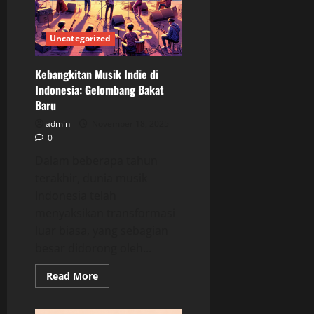
Uncategorized
Kebangkitan Musik Indie di
Indonesia: Gelombang Bakat
Baru
admin
November 18, 2025
0
Dalam beberapa tahun
terakhir, dunia musik
Indonesia telah
menyaksikan transformasi
luar biasa, yang sebagian
besar didorong oleh...
Read
Read More
more
about
Kebangkitan