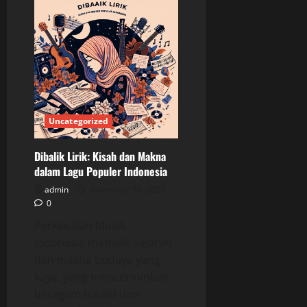
Musik
Indie
di
Indonesia:
Gelombang
Bakat
Baru
Uncategorized
Dibalik Lirik: Kisah dan Makna
dalam Lagu Populer Indonesia
admin
November 18, 2025
0
Perkenalan Musik
Indonesia memiliki sejarah
dan makna budaya yang
kaya, yang mencerminkan
beragam tradisi dan