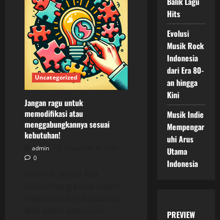
Balik Lagu
Dari
Akar
Hits
Tradisional
ke
Irama
Evolusi
Modern
Musik Rock
Indonesia
dari Era 80-
Uncategorized
an hingga
Kini
Jangan ragu untuk
memodifikasi atau
Musik Indie
menggabungkannya sesuai
Mempengar
kebutuhan!
uhi Arus
admin
November 18, 2025
Utama
0
Indonesia
Dunia di sekitar kita
berkembang pesat dalam
kreativitas dan fleksibilitas.
Baik dalam penulisan,
PREVIEW