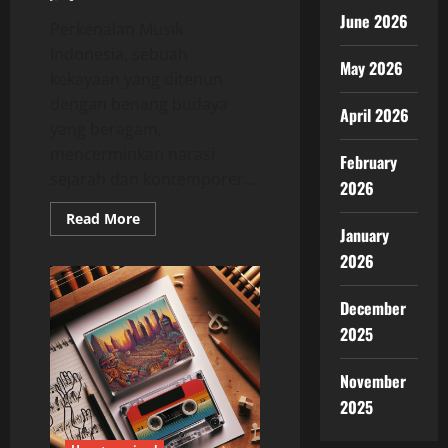
June 2026
Perkenalan Musik
Indonesia, sebuah
May 2026
kekayaan yang ditenun
dengan benang budaya
April 2026
yang beragam,
mencerminkan narasi
February
sejarah dan kontemporer...
2026
Read
Read More
more
January
about
2026
Klasik
vs
Kontemporer:
Dikotomi
December
Musik
Indonesia
2025
Saat
Ini
November
2025