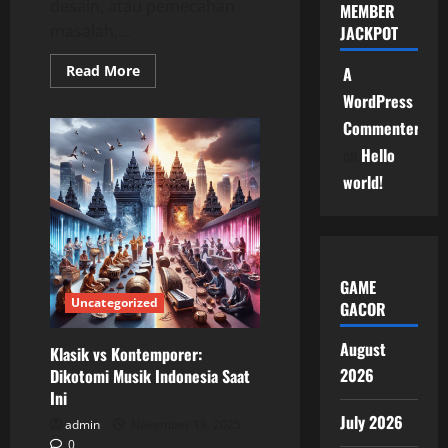
desain, atau pemecahan
MEMBER
masalah,...
JACKPOT
Read
Read More
A
more
about
WordPress
Jangan
Commenter
ragu
untuk
on
Hello
memodifikasi
atau
world!
menggabungkannya
sesuai
kebutuhan!
GAME
Uncategorized
GACOR
August
Klasik vs Kontemporer:
2026
Dikotomi Musik Indonesia Saat
Ini
July 2026
admin
November 18, 2025
0