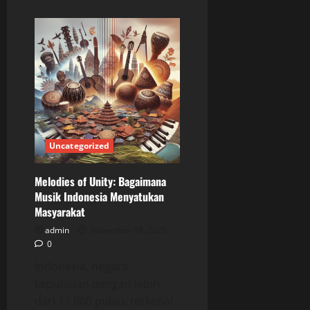
about
Lagu
Indonesia
dan
Perannya
dalam
Identitas
Budaya:
Penyelaman
Mendalam
Uncategorized
Melodies of Unity: Bagaimana
Musik Indonesia Menyatukan
Masyarakat
admin
November 18, 2025
0
Indonesia, negara
kepulauan dengan lebih
dari 17.000 pulau, terkenal