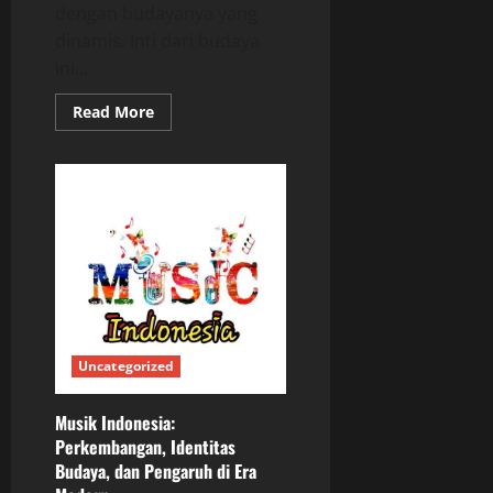
dengan budayanya yang
dinamis. Inti dari budaya
ini...
Read
Read More
more
about
Melodies
of
Unity:
Bagaimana
Musik
Indonesia
Menyatukan
Masyarakat
Uncategorized
Musik Indonesia:
Perkembangan, Identitas
Budaya, dan Pengaruh di Era