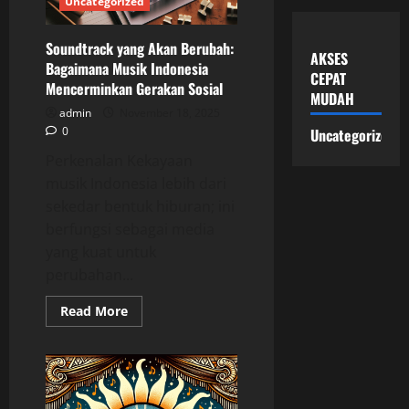
Uncategorized
Soundtrack yang Akan Berubah:
AKSES
Bagaimana Musik Indonesia
CEPAT
Mencerminkan Gerakan Sosial
MUDAH
admin
November 18, 2025
0
Uncategorized
Perkenalan Kekayaan
musik Indonesia lebih dari
sekedar bentuk hiburan; ini
berfungsi sebagai media
yang kuat untuk
perubahan...
Read
Read More
more
about
Soundtrack
yang
Akan
Berubah:
Bagaimana