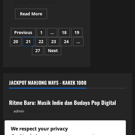
pengaruh modern...
Read
Read More
more
about
Dibalik
Posts
Lirik:
Previous
1
…
18
19
Kisah
dan
20
21
22
23
24
…
pagination
Makna
dalam
27
Next
Lagu
Populer
Indonesia
JACKPOT MAHJONG WAYS - KAKEK 1000
Uncategorized
Ritme Baru: Musik Indie dan Budaya Pop Digital
admin
August 8, 2026
Uncategorized
Fenomena Album Kolaborasi: Artis Muda Bekerja
We respect your privacy