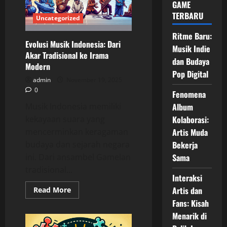
GAME
TERBARU
Uncategorized
Ritme Baru:
Evolusi Musik Indonesia: Dari
Musik Indie
Akar Tradisional ke Irama
dan Budaya
Modern
Pop Digital
admin
November 19, 2025
0
Fenomena
Musik Indonesia memiliki
Album
kekayaan suara yang
Kolaborasi:
mencerminkan keragaman
Artis Muda
budaya dan sejarah negara
Bekerja
ini. Dari ansambel Gamelan
Sama
tradisional...
Interaksi
Read
Artis dan
Read More
more
Fans: Kisah
about
Evolusi
Menarik di
Musik
Indonesia: