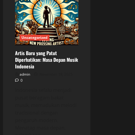
Musik
Indonesia
Mencerminkan
Gerakan
Sosial
Uncategorized
Artis Baru yang Patut
Diperhatikan: Masa Depan Musik
Indonesia
admin
November 18, 2025
0
Indonesia selalu menjadi
pusat beragam bakat
musik, memadukan melodi
tradisional dengan
pengaruh modern.
Menatap masa depan,