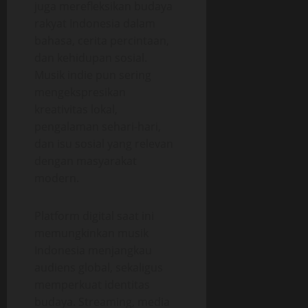
juga merefleksikan budaya
rakyat Indonesia dalam
bahasa, cerita percintaan,
dan kehidupan sosial.
Musik indie pun sering
mengekspresikan
kreativitas lokal,
pengalaman sehari-hari,
dan isu sosial yang relevan
dengan masyarakat
modern.
Platform digital saat ini
memungkinkan musik
Indonesia menjangkau
audiens global, sekaligus
memperkuat identitas
budaya. Streaming, media