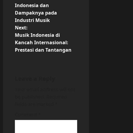
o
Indonesia dan
Dampaknya pada
s
Industri Musik
t
Next:
Musik Indonesia di
n
Kancah Internasional:
Prestasi dan Tantangan
a
v
i
Leave a Reply
Your email address will not
g
be published.
Required
a
fields are marked
*
t
Comment
*
i