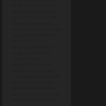
setiap karya menyimpan
pesan, nilai, dan sejarah
yang membentuk jati diri
bangsa. Melalui musik,
masyarakat Indonesia tidak
hanya menikmati hiburan,
tetapi juga
mengekspresikan rasa
bangga, memperkuat
persatuan, dan
melestarikan warisan
budaya untuk generasi
mendatang. Musik menjadi
bahasa universal yang
menyatukan keragaman
dan menegaskan identitas
Indonesia di mata dunia.