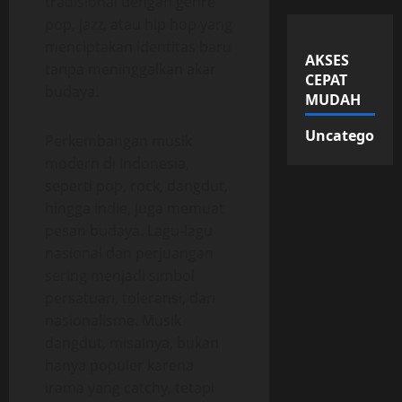
tradisional dengan genre
pop, jazz, atau hip hop yang
menciptakan identitas baru
AKSES
tanpa meninggalkan akar
CEPAT
budaya.
MUDAH
Uncategorize
Perkembangan musik
modern di Indonesia,
seperti pop, rock, dangdut,
hingga indie, juga memuat
pesan budaya. Lagu-lagu
nasional dan perjuangan
sering menjadi simbol
persatuan, toleransi, dan
nasionalisme. Musik
dangdut, misalnya, bukan
hanya populer karena
irama yang catchy, tetapi