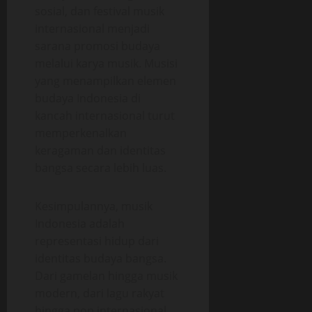
sosial, dan festival musik
internasional menjadi
sarana promosi budaya
melalui karya musik. Musisi
yang menampilkan elemen
budaya Indonesia di
kancah internasional turut
memperkenalkan
keragaman dan identitas
bangsa secara lebih luas.
Kesimpulannya, musik
Indonesia adalah
representasi hidup dari
identitas budaya bangsa.
Dari gamelan hingga musik
modern, dari lagu rakyat
hingga pop internasional,