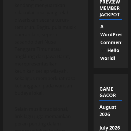
PREVIEW
kendang menyuarakan
MEMBER
nilai-nilai lokal yang telah
JACKPOT
diwariskan secara turun-
A
temurun. Begitu pula musik
daerah lain, seperti
WordPress
sasando dari Nusa
Commenter
Tenggara Timur atau
on
Hello
angklung dari Jawa Barat,
world!
merepresentasikan
keunikan setiap wilayah,
sekaligus memperkuat rasa
kebanggaan pada warisan
GAME
budaya lokal.
GACOR
August
Selain musik tradisional,
2026
lirik lagu juga memainkan
peran penting dalam
July 2026