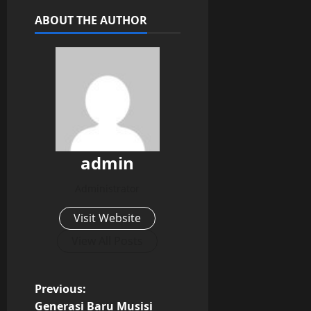
ABOUT THE AUTHOR
admin
Administrator
Visit Website
View All Posts
P
Previous:
Generasi Baru Musisi