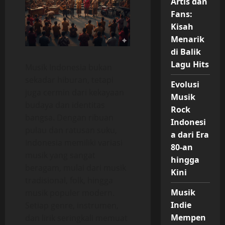
Artis dan
Fans:
Kisah
Menarik
di Balik
Lagu Hits
Musik Indonesia bukan
sekadar hiburan, tetapi
Evolusi
juga cermin dari kekayaan
Musik
budaya dan identitas
Rock
bangsa. Dengan ribuan
Indonesi
pulau dan ratusan suku,
a dari Era
Indonesia memiliki variasi
80-an
musik yang sangat
hingga
beragam, mulai dari musik
Kini
tradisional, folk, hingga
Musik
musik populer modern.
Indie
Setiap genre, instrumen,
Mempen
dan lirik seringkali memuat