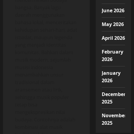
mencerminkan budaya
bangsa. Banyak lagu
June 2026
daerah menggunakan
bahasa lokal, menceritakan
May 2026
kehidupan sehari-hari, adat
istiadat, maupun legenda
April 2026
yang menjadi identitas
February
komunitas. Bahkan dalam
2026
musik modern, sejumlah
musisi Indonesia
January
menambahkan unsur
2026
tradisional dalam
aransemen atau lirik,
December
sehingga musik populer
2025
tetap bisa
mengekspresikan nilai
November
budaya. Contohnya adalah
2025
kombinasi alat musik