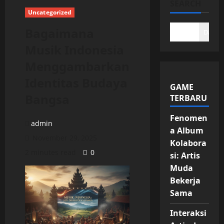
SEARCH
Uncategorized
Bagaimana
DAFTA
Musik Indonesia
Menggambarkan
Identitas Budaya
GAME
Bangsa
TERBARU
Fenomen
admin
a Album
November 29, 2025
Kolabora
2 minutes read
0
si: Artis
Muda
Bekerja
Sama
Interaksi