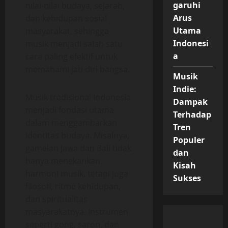
garuhi
nilai-nilai budaya, sejarah,
Arus
dan kehidupan sosial
Utama
masyarakat, sehingga
Indonesi
musik menjadi salah satu
a
cara paling efektif untuk
memahami jati diri bangsa.
Musik
Indie:
Musik tradisional Indonesia
Dampak
menjadi fondasi utama
Terhadap
dalam menggambarkan
Tren
identitas budaya. Misalnya,
Populer
gamelan Jawa dan Bali tidak
dan
hanya menekankan
Kisah
harmoni musik, tetapi juga
Sukses
filosofi, ritme kehidupan,
dan spiritualitas
masyarakatnya. Instrumen
seperti gong, saron, dan