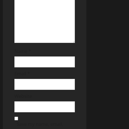
o
n
Name
*
Email
*
Website
Save my name, email,