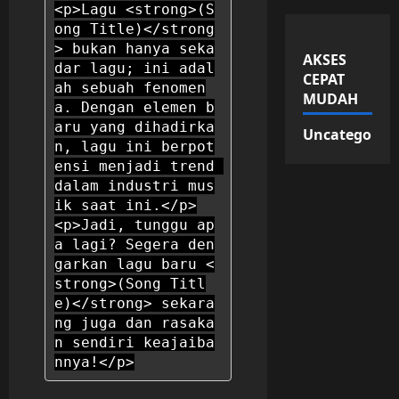
<p>Lagu <strong>(S
ong Title)</strong
> bukan hanya seka
AKSES
dar lagu; ini adal
CEPAT
ah sebuah fenomen
MUDAH
a. Dengan elemen b
aru yang dihadirka
Uncategorize
n, lagu ini berpot
ensi menjadi trend 
dalam industri mus
ik saat ini.</p>
<p>Jadi, tunggu ap
a lagi? Segera den
garkan lagu baru <
strong>(Song Titl
e)</strong> sekara
ng juga dan rasaka
n sendiri keajaiba
nnya!</p>