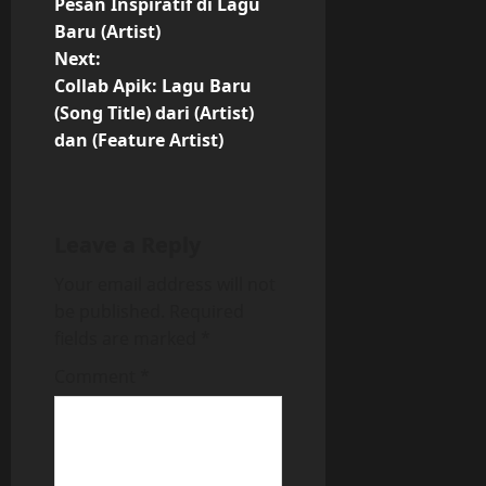
o
Pesan Inspiratif di Lagu
Baru (Artist)
s
Next:
t
Collab Apik: Lagu Baru
(Song Title) dari (Artist)
n
dan (Feature Artist)
a
v
Leave a Reply
i
Your email address will not
be published.
Required
g
fields are marked
*
a
Comment
*
t
i