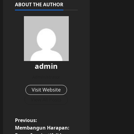
ABOUT THE AUTHOR
admin
Administrator
Visit Website
View All Posts
P
Previous:
Membangun Harapan: