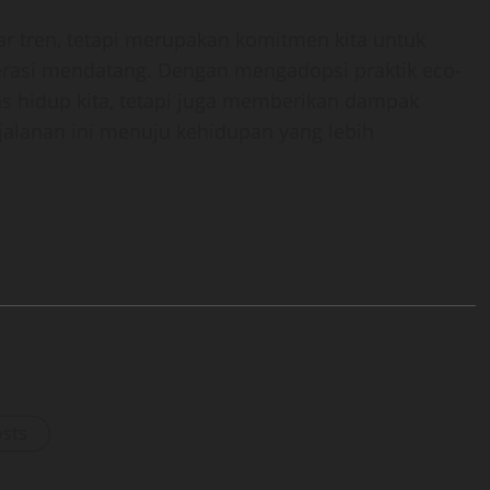
r tren, tetapi merupakan komitmen kita untuk
erasi mendatang. Dengan mengadopsi praktik eco-
tas hidup kita, tetapi juga memberikan dampak
perjalanan ini menuju kehidupan yang lebih
osts