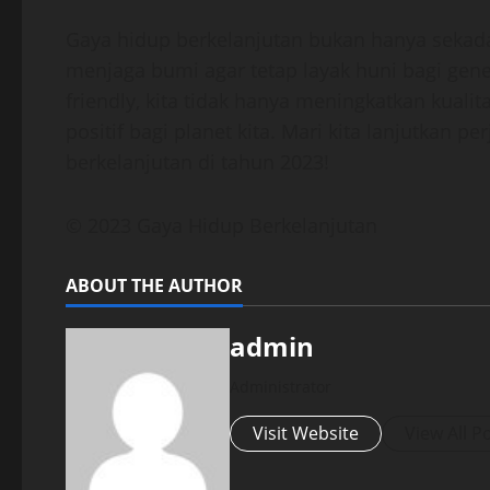
Gaya hidup berkelanjutan bukan hanya sekada
menjaga bumi agar tetap layak huni bagi gen
friendly, kita tidak hanya meningkatkan kuali
positif bagi planet kita. Mari kita lanjutkan 
berkelanjutan di tahun 2023!
© 2023 Gaya Hidup Berkelanjutan
ABOUT THE AUTHOR
admin
Administrator
Visit Website
View All P