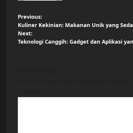
P
Previous:
Kuliner Kekinian: Makanan Unik yang Sed
o
Next:
s
Teknologi Canggih: Gadget dan Aplikasi yan
t
n
Leave a Reply
a
Your email address will not be published.
Required 
v
Comment
*
i
g
a