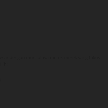
besar dengan munculnya merek-merek yang fokus
lih:
g