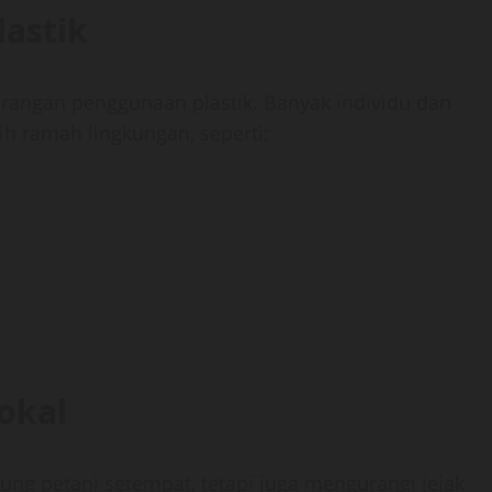
astik
gurangan penggunaan plastik. Banyak individu dan
bih ramah lingkungan, seperti:
okal
ng petani setempat, tetapi juga mengurangi jejak