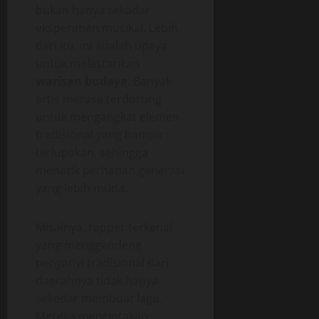
bukan hanya sekadar
eksperimen musikal. Lebih
dari itu, ini adalah upaya
untuk melestarikan
warisan budaya
. Banyak
artis merasa terdorong
untuk mengangkat elemen
tradisional yang hampir
terlupakan, sehingga
menarik perhatian generasi
yang lebih muda.
Misalnya, rapper terkenal
yang menggandeng
penyanyi tradisional dari
daerahnya tidak hanya
sekedar membuat lagu.
Mereka menciptakan