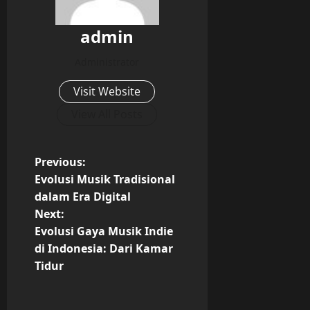
admin
Administrator
Visit Website
View All Posts
P
Previous:
Evolusi Musik Tradisional
o
dalam Era Digital
Next:
s
Evolusi Gaya Musik Indie
t
di Indonesia: Dari Kamar
Tidur
n