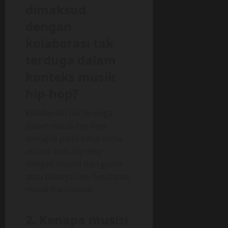
dimaksud
dengan
kolaborasi tak
terduga dalam
konteks musik
hip-hop?
Kolaborasi tak terduga
dalam musik hip-hop
merujuk pada kerja sama
antara artis hip-hop
dengan musisi dari genre
atau budaya lain, terutama
musik tradisional.
2. Kenapa musisi