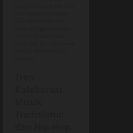
yang terinspirasi oleh nilai-
nilai tradisional. Dengan
kata lain, mereka tidak
hanya menggali inspirasi
dari musik tradisional,
tetapi juga dari cerita yang
mengisi warisan nenek
moyang.
Tren
Kolaborasi
Musik
Tradisional
dan Hip-Hop