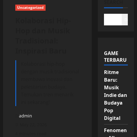
SEARCH
Uncategorized
Kolaborasi Hip-
DAFTA
Hop dan Musik
Tradisional:
Inspirasi Baru
GAME
TERBARU
Kolaborasi hip-hop
dengan musik tradisional
Ritme
membawa inovasi dan
Baru:
pelestarian budaya.
Musik
Temukan tren menarik
Indie dan
ini sekarang!
Budaya
Pop
admin
Digital
May 22, 2026
Fenomen
4 minutes read