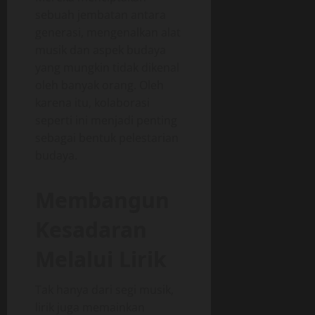
sebuah jembatan antara
generasi, mengenalkan alat
musik dan aspek budaya
yang mungkin tidak dikenal
oleh banyak orang. Oleh
karena itu, kolaborasi
seperti ini menjadi penting
sebagai bentuk pelestarian
budaya.
Membangun
Kesadaran
Melalui Lirik
Tak hanya dari segi musik,
lirik juga memainkan