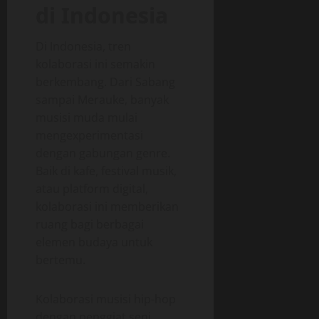
di Indonesia
Di Indonesia, tren
kolaborasi ini semakin
berkembang. Dari Sabang
sampai Merauke, banyak
musisi muda mulai
mengexperimentasi
dengan gabungan genre.
Baik di kafe, festival musik,
atau platform digital,
kolaborasi ini memberikan
ruang bagi berbagai
elemen budaya untuk
bertemu.
Kolaborasi musisi hip-hop
dengan penggiat seni