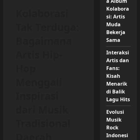
a Album
Kolabora
Kolaborasi
si: Artis
Tak Terduga:
Muda
Bekerja
Bagaimana
Sama
Artis Hip-
Interaksi
Artis dan
Hop
Fans:
Kisah
Menggali
Menarik
di Balik
Inspirasi
Lagu Hits
dari Musik
Evolusi
Musik
Tradisional
Rock
Daerah
Indonesi