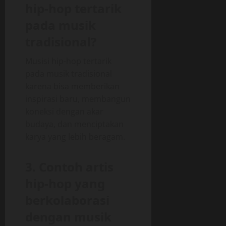
hip-hop tertarik
pada musik
tradisional?
Musisi hip-hop tertarik
pada musik tradisional
karena bisa memberikan
inspirasi baru, membangun
koneksi dengan akar
budaya, dan menciptakan
karya yang lebih beragam.
3. Contoh artis
hip-hop yang
berkolaborasi
dengan musik