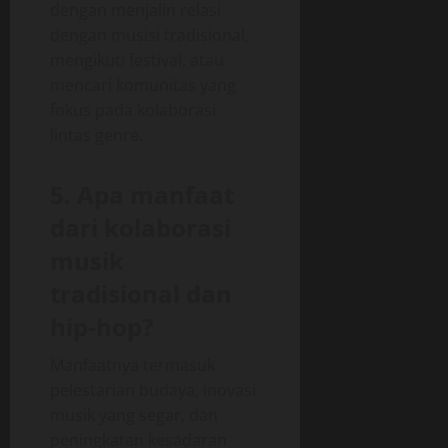
dengan menjalin relasi
dengan musisi tradisional,
mengikuti festival, atau
mencari komunitas yang
fokus pada kolaborasi
lintas genre.
5. Apa manfaat
dari kolaborasi
musik
tradisional dan
hip-hop?
Manfaatnya termasuk
pelestarian budaya, inovasi
musik yang segar, dan
peningkatan kesadaran