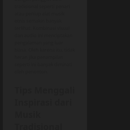
tradisional seperti penari
atau peniup alat musik
etnis semakin banyak
terlihat. Kombinasi visual
dan audio ini menciptakan
pengalaman yang luar
biasa. Oleh karena itu, tidak
heran jika penampilan
seperti ini banyak diminati
oleh penonton.
Tips Menggali
Inspirasi dari
Musik
Tradisional