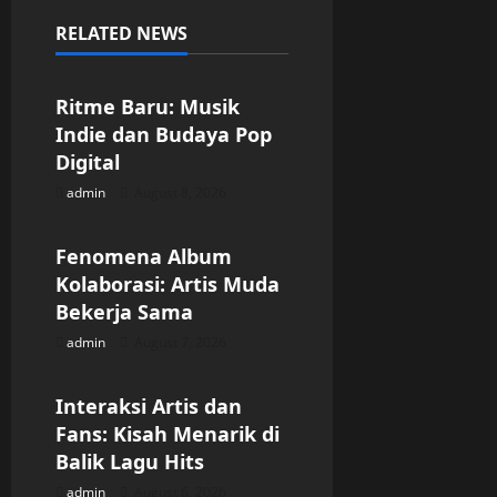
a
RELATED NEWS
v
Uncategorized
i
Ritme Baru: Musik
g
Indie dan Budaya Pop
Digital
a
admin
August 8, 2026
Uncategorized
t
Fenomena Album
i
Kolaborasi: Artis Muda
Bekerja Sama
o
admin
August 7, 2026
Uncategorized
n
Interaksi Artis dan
Fans: Kisah Menarik di
Balik Lagu Hits
admin
August 6, 2026