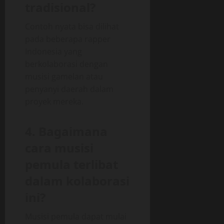
tradisional?
Contoh nyata bisa dilihat
pada beberapa rapper
Indonesia yang
berkolaborasi dengan
musisi gamelan atau
penyanyi daerah dalam
proyek mereka.
4. Bagaimana
cara musisi
pemula terlibat
dalam kolaborasi
ini?
Musisi pemula dapat mulai