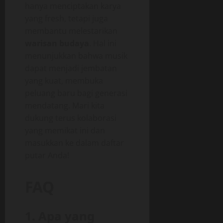
hanya menciptakan karya
yang fresh, tetapi juga
membantu melestarikan
warisan budaya
. Hal ini
menunjukkan bahwa musik
dapat menjadi jembatan
yang kuat, membuka
peluang baru bagi generasi
mendatang. Mari kita
dukung terus kolaborasi
yang memikat ini dan
masukkan ke dalam daftar
putar Anda!
FAQ
1. Apa yang