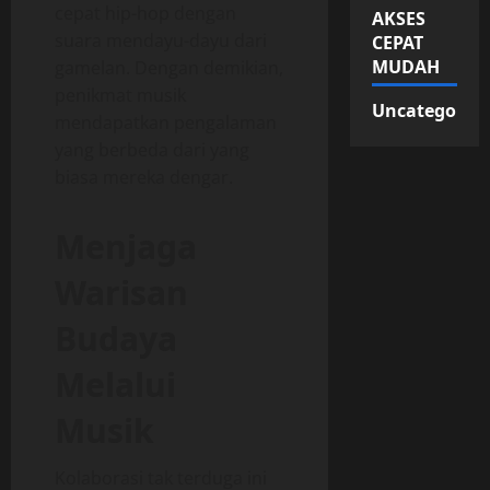
cepat hip-hop dengan
AKSES
suara mendayu-dayu dari
CEPAT
MUDAH
gamelan. Dengan demikian,
penikmat musik
Uncategorize
mendapatkan pengalaman
yang berbeda dari yang
biasa mereka dengar.
Menjaga
Warisan
Budaya
Melalui
Musik
Kolaborasi tak terduga ini