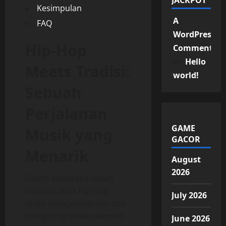
JACKPOT
Kesimpulan
A
FAQ
WordPress
Hip-Hop
Commenter
on
Hello
Meets Tradisi:
world!
Sebuah
Perjalanan
GAME
Musik yang
GACOR
Menarik
August
2026
Dalam beberapa tahun
terakhir, artis hip-hop
July 2026
mulai mengeksplorasi dan
mengintegrasikan elemen
June 2026