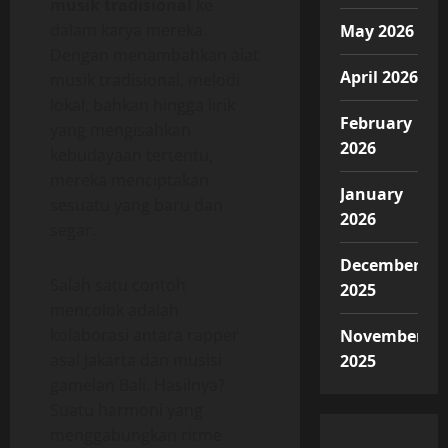
musik tradisional
ke
dalam karya mereka.
May 2026
Dengan menambahkan alat
April 2026
musik tradisional, melodi
lokal, bahkan hingga lirik
February
yang mengisahkan
2026
kebudayaan tertentu,
mereka menciptakan
January
sesuatu yang baru dan
2026
segar.
December
Salah satu contoh
2025
mencolok adalah
kolaborasi antara rapper
November
asal Jakarta dan musisi
2025
gamelan Bali. Hasilnya?
Suatu harmoni yang
menggabungkan ritme