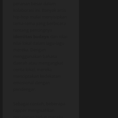
peranan besar dalam
kolaborasi ini. Banyak artis
hip-hop mulai menyisipkan
tema-tema yang berbicara
tentang pentingnya
identitas budaya
dan nilai-
nilai lokal dalam lagu-lagu
mereka. Dengan
menggunakan bahasa
daerah atau mengangkat
cerita lokal, mereka
menciptakan kedekatan
emosional dengan
pendengar.
Sebagai contoh, beberapa
rapper mengisahkan
perjalanan hidup mereka