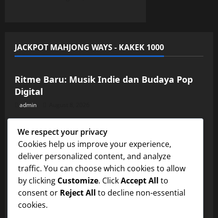
JACKPOT MAHJONG WAYS - KAKEK 1000
Uncategorized
Ritme Baru: Musik Indie dan Budaya Pop
Digital
admin
August 8, 2026
Uncategorized
We respect your privacy
Fenomena Album Kolaborasi: Artis Muda
Cookies help us improve your experience,
Bekerja Sama
deliver personalized content, and analyze
admin
August 7, 2026
Uncategorized
traffic. You can choose which cookies to allow
by clicking
Customize
. Click
Accept All
to
Interaksi Artis dan Fans: Kisah Menarik di
consent or
Reject All
to decline non-essential
Balik Lagu Hits
cookies.
admin
August 6, 2026
Uncategorized