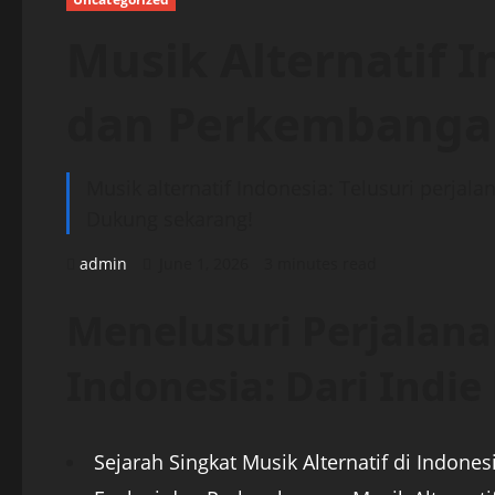
Musik Alternatif I
dan Perkembanga
Musik alternatif Indonesia: Telusuri perjala
Dukung sekarang!
admin
June 1, 2026
3 minutes read
Menelusuri Perjalana
Indonesia: Dari Indie
Sejarah Singkat Musik Alternatif di Indones