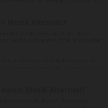
a. Oleh karena itu, perkembangan musik alternatif
n Musik Alternatif
Indonesia
semakin bertenaga. Di era 2000-an,
menjadikan musik alternatif tidak hanya sekadar
festival musik seperti Java Rockin’Land dan We
aborasi menarik antara musisi Indonesia dan luar
 dalam Musik Alternatif
 dalam skena musik alternatif. Banyak musisi
en, tanpa bergantung pada label besar. Metode ini