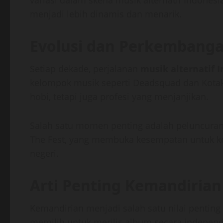
variasi dalam skena musik alternatif Indonesi
menjadi lebih dinamis dan menarik.
Evolusi dan Perkembanga
Setiap dekade, perjalanan
musik alternatif 
kelompok musik seperti Deadsquad dan Kotak 
hobi, tetapi juga profesi yang menjanjikan.
Salah satu momen penting adalah peluncuran 
The Fest, yang membuka kesempatan untuk kol
negeri.
Arti Penting Kemandirian
Kemandirian menjadi salah satu nilai penting
memilih untuk merilis album secara independ