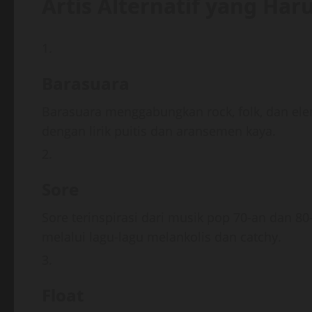
Artis Alternatif yang Har
Barasuara
Barasuara menggabungkan rock, folk, dan ele
dengan lirik puitis dan aransemen kaya.
Sore
Sore terinspirasi dari musik pop 70-an dan 8
melalui lagu-lagu melankolis dan catchy.
Float