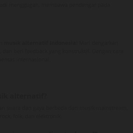
n melodi menggugah, membawa pendengar pada
an
musik alternatif Indonesia
! Mari dengarkan
l, dan beri feedback yang konstruktif. Dengan cara
pentas internasional.
k alternatif?
an suara dan gaya berbeda dari musik mainstream,
k, folk, dan elektronik.