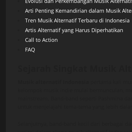
Evolusi dan Perkembangan Musik Alternati
Arti Penting Kemandirian dalam Musik Alter
Tren Musik Alternatif Terbaru di Indonesia
Artis Alternatif yang Harus Diperhatikan
Call to Action
FAQ
Sejarah Singkat Musik Alt
Musik alternatif Indonesia
pertama kali mun
kelompok musik indie mulai bermunculan, me
mainstream. Band-band seperti Pashmina dan
untuk menjelajahi tema-tema yang lebih da
Selanjutnya, band-band kecil dari berbagai