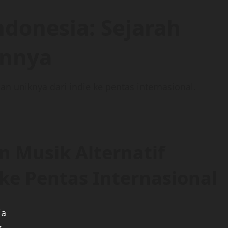
ndonesia: Sejarah
nnya
nan uniknya dari indie ke pentas internasional.
n Musik Alternatif
 ke Pentas Internasional
ia