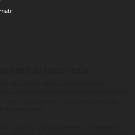
f
natif
ernatif di Indonesia
cul pada tahun 1990-an. Saat itu, banyak
nawarkan suara dan lirik yang berbeda dari musik
 Slank menjadi pelopor, mengajak pendengar
lam dan mendalam.
 daerah mulai bermunculan, menambah warna dan