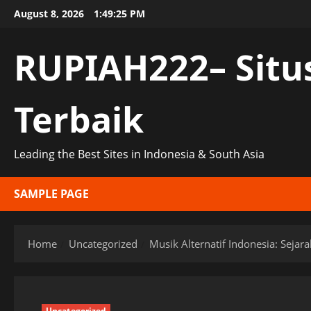
Skip
August 8, 2026
1:49:26 PM
to
content
RUPIAH222– Situ
Terbaik
Leading the Best Sites in Indonesia & South Asia
SAMPLE PAGE
Home
Uncategorized
Musik Alternatif Indonesia: Sej
Uncategorized