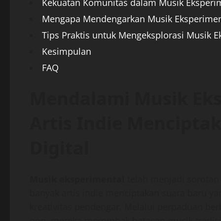
Kekuatan Komunitas dalam Musik Eksperi
Mengapa Mendengarkan Musik Eksperiment
Tips Praktis untuk Mengeksplorasi Musik E
Kesimpulan
FAQ
Mendalami Musik Eks
Artis Indie Menciptak
Digital
Musik eksperimental
telah menjadi sorotan 
banyak artis indie menciptakan suara baru ya
kreativitas pendengar. Melalui perpaduan berb
pop, mereka merombak batasan musik tradision