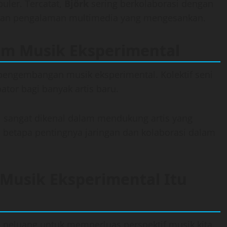
puler. Tercatat,
Björk
sering berkolaborasi dengan
kan pengalaman multimedia yang mengesankan.
am Musik Eksperimental
engembangan musik eksperimental. Kolektif seni
tor bagi banyak artis baru.
l
sangat dikenal dalam mendukung artis yang
n betapa pentingnya jaringan dan kolaborasi dalam
usik Eksperimental Itu
eluang untuk memperluas perspektif musik kita.