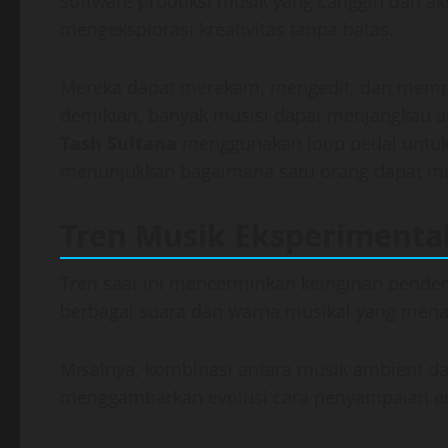
software produksi musik yang canggih dan akse
mengeksplorasi kreativitas tanpa batas.
Mereka dapat merekam, mengedit, dan memp
demikian, banyak musisi dapat menjangkau au
Tash Sultana
menggunakan loop pedal untuk 
menunjukkan bagaimana satu orang dapat m
Tren Musik Eksperimental
Tren saat ini mencerminkan keinginan pendeng
berbagai suara dan warna musikal yang menar
Misalnya, kombinasi antara musik ambient dan
menggambarkan evolusi cara penyampaian em