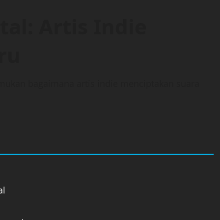
l: Artis Indie
ru
ukan bagaimana artis indie menciptakan suara
al