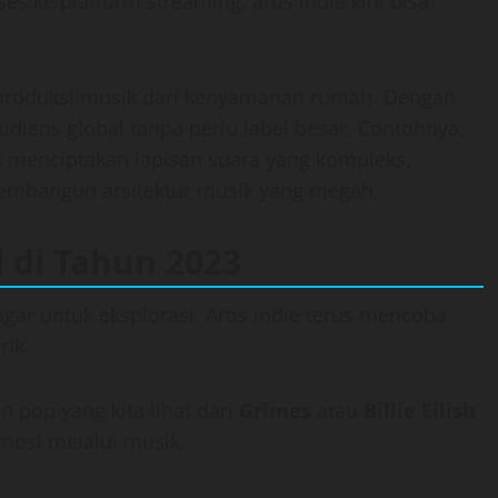
s ke platform streaming, artis indie kini bisa
roduksi musik dari kenyamanan rumah. Dengan
diens global tanpa perlu label besar. Contohnya,
menciptakan lapisan suara yang kompleks,
embangun arsitektur musik yang megah.
 di Tahun 2023
ar untuk eksplorasi. Artis indie terus mencoba
ik.
 pop yang kita lihat dari
Grimes
atau
Billie Eilish
osi melalui musik.