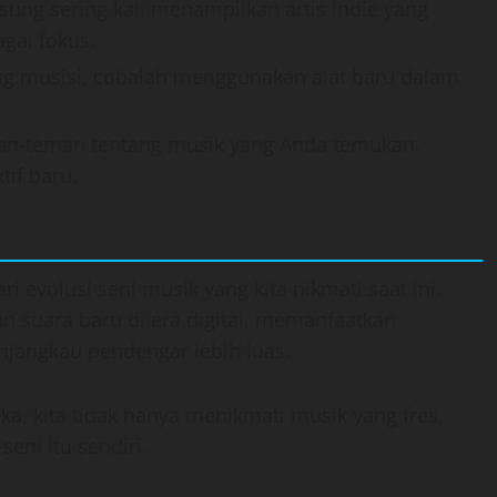
sung sering kali menampilkan artis indie yang
gai fokus.
ang musisi, cobalah menggunakan alat baru dalam
man-teman tentang musik yang Anda temukan.
if baru.
i evolusi seni musik yang kita nikmati saat ini.
an suara baru di era digital, memanfaatkan
njangkau pendengar lebih luas.
 kita tidak hanya menikmati musik yang fres,
eni itu sendiri.