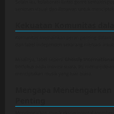
Selain itu, kolaborasi lintas genre semakin po
seniman visual dan ilmuwan untuk mencipta
Kekuatan Komunitas dal
Komunitas memainkan peran penting dalam p
dan label independen sekarang menjadi inkuba
Misalnya, label seperti
Ghostly Internationa
berfokus pada inovasi suara. Ini menunjukka
menciptakan musik yang luar biasa.
Mengapa Mendengarkan M
Penting
Mendengarkan musik eksperimental memberi p