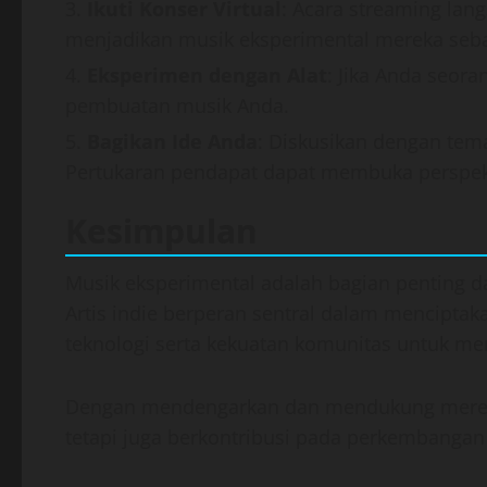
Ikuti Konser Virtual
: Acara streaming lang
menjadikan musik eksperimental mereka seba
Eksperimen dengan Alat
: Jika Anda seor
pembuatan musik Anda.
Bagikan Ide Anda
: Diskusikan dengan te
Pertukaran pendapat dapat membuka perspekt
Kesimpulan
Musik eksperimental adalah bagian penting dar
Artis indie berperan sentral dalam menciptak
teknologi serta kekuatan komunitas untuk me
Dengan mendengarkan dan mendukung mereka,
tetapi juga berkontribusi pada perkembangan s