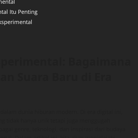
mental
al Itu Penting
ksperimental
perimental: Bagaimana
an Suara Baru di Era
dalam dunia hiburan modern. Di era digital ini,
ng tidak hanya unik tetapi juga menggugah
agai genre, teknologi, dan inspirasi dari budaya
al. Dalam artikel ini, kita akan menjelajahi