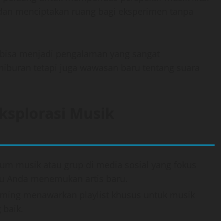
 dan menciptakan ruang bagi eksperimen tanpa
 bisa menjadi pengalaman yang sangat
buran tetapi juga wawasan baru tentang suara
ksplorasi Musik
forum musik atau grup di media sosial yang fokus
tu Anda menemukan artis baru.
eaming menawarkan playlist khusus untuk musik
 baik.