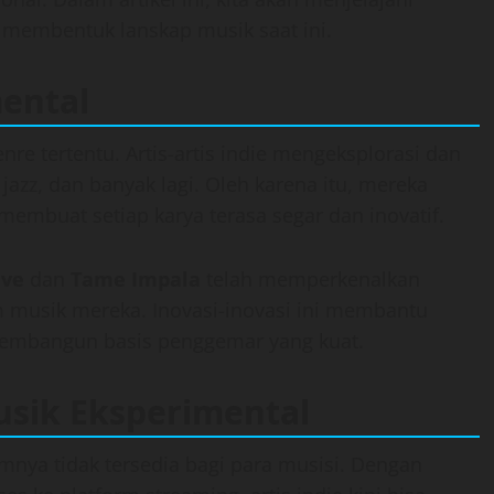
membentuk lanskap musik saat ini.
ental
nre tertentu. Artis-artis indie mengeksplorasi dan
azz, dan banyak lagi. Oleh karena itu, mereka
embuat setiap karya terasa segar dan inovatif.
ive
dan
Tame Impala
telah memperkenalkan
 musik mereka. Inovasi-inovasi ini membantu
embangun basis penggemar yang kuat.
usik Eksperimental
umnya tidak tersedia bagi para musisi. Dengan