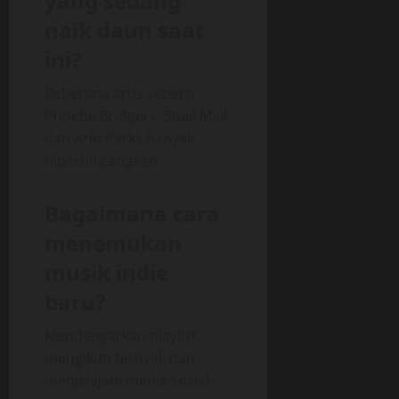
yang sedang
naik daun saat
ini?
Beberapa artis seperti
Phoebe Bridgers, Snail Mail,
dan Arlo Parks banyak
diperbincangkan.
Bagaimana cara
menemukan
musik indie
baru?
Mendengarkan playlist,
mengikuti festival, dan
menjelajahi media sosial