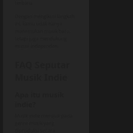
terbaru.
Dengan mengikuti langkah
ini, kamu tidak hanya
menemukan musik baru,
tetapi juga mendukung
musisi independen.
FAQ Seputar
Musik Indie
Apa itu musik
indie?
Musik indie merujuk pada
genre musik yang
diproduksi secara