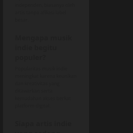
independen, biasanya oleh
artis tanpa afiliasi label
besar.
Mengapa musik
indie begitu
populer?
Popularitas musik indie
meningkat karena keunikan
dan kreativitas yang
ditawarkan serta
kemudahan akses berkat
platform digital.
Siapa artis indie