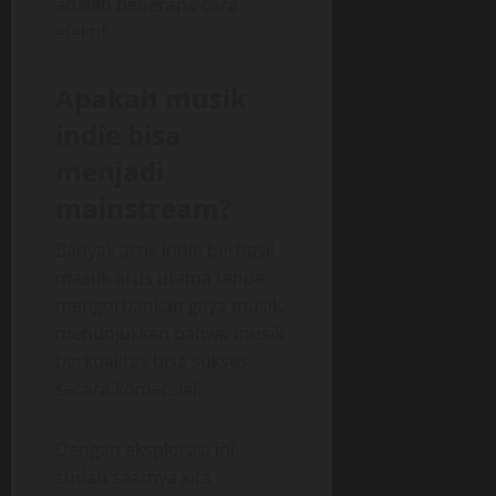
adalah beberapa cara
efektif.
Apakah musik
indie bisa
menjadi
mainstream?
Banyak artis indie berhasil
masuk arus utama tanpa
mengorbankan gaya musik,
menunjukkan bahwa musik
berkualitas bisa sukses
secara komersial.
Dengan eksplorasi ini,
sudah saatnya kita