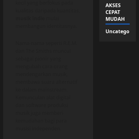
kecil yang berfokus pada
AKSES
kualitas daripada kuantitas,
CEPAT
musik indie
mulai
MUDAH
membangun identitasnya.
Uncategorize
Nama-nama seperti R.E.M.
dan The Smiths muncul
sebagai pionir yang
mengubah cara orang
mendengarkan musik,
membawa suara alternatif
ke dalam mainstream.
Kemunculan alat digital
dan software produksi
musik juga memberi
kemudahan bagi para
musisi independen.