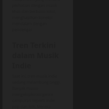
perhatian dengan musik
khas dan berbasis lokal,
menghasilkan koneksi
mendalam dengan
pendengar.
Tren Terkini
dalam Musik
Indie
Saat ini, tren musik indie
sedang melambung tinggi.
Banyak musisi
mengeksplorasi genre
campuran seperti indie
pop dan folk. Mereka