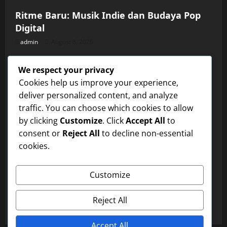
Ritme Baru: Musik Indie dan Budaya Pop
Digital
admin
August 8, 2026
Uncategorized
We respect your privacy
Fenomena Album Kolaborasi: Artis Muda
Cookies help us improve your experience,
Bekerja Sama
deliver personalized content, and analyze
admin
August 7, 2026
Uncategorized
traffic. You can choose which cookies to allow
by clicking
Customize
. Click
Accept All
to
Interaksi Artis dan Fans: Kisah Menarik di
consent or
Reject All
to decline non-essential
Balik Lagu Hits
cookies.
admin
August 6, 2026
Uncategorized
Customize
Evolusi Musik Rock Indonesia dari Era 80-
an hingga Kini
Reject All
admin
August 5, 2026
Accept All