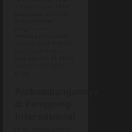
alat promosi yang efektif.
Musisi dapat terhubung
langsung dengan
penggemar mereka,
membangun komunitas
yang kuat. Musik indie kini
bukan hanya alternatif,
tetapi juga menjadi entitas
yang menembus pasar
global.
Perkembangannya
di Panggung
Internasional
Berkat berbagai platform