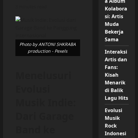
a Album
3 minutes read
Kolabora
si: Artis
Muda
Bekerja
Sama
Photo by ANTONI SHKRABA
production - Pexels
Interaksi
Artis dan
Fans:
Menelusuri
Kisah
Menarik
Evolusi
di Balik
Lagu Hits
Musik Indie:
Evolusi
Dari Garage
Musik
Rock
Band ke
Indonesi