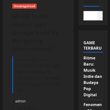
SEARCH
Uncategorized
Musik Indie:
DAFTA
Evolusi dari
Garage Band ke
Panggung
GAME
Internasional
TERBARU
Ritme
Musik indie telah
Baru:
berevolusi dari garage
Musik
band ke panggung
Indie dan
internasional. Temukan
Budaya
cerita menarik di artikel
Pop
ini!
Digital
admin
Fenomen
May 9, 2026