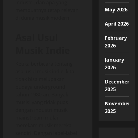
industri, dan apa yang
May 2026
membuatnya tetap relevan
di dunia musik modern.
April 2026
Asal Usul
February
2026
Musik Indie
January
Ketika berbicara tentang
2026
asal usul musik indie, kita
tidak bisa melupakan
December
budaya underground
2025
tahun 1980-an. Banyak
musisi yang tidak puas
November
dengan industri musik
2025
mainstream mulai
merekam musik mereka
sendiri. Dengan label-label