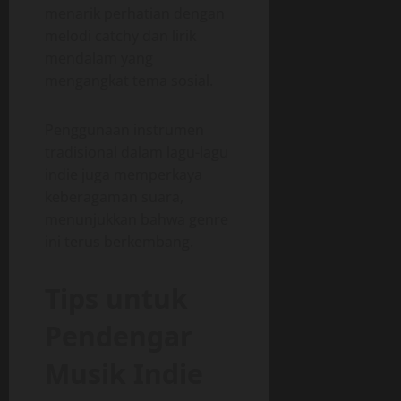
menarik perhatian dengan
melodi catchy dan lirik
mendalam yang
mengangkat tema sosial.
Penggunaan instrumen
tradisional dalam lagu-lagu
indie juga memperkaya
keberagaman suara,
menunjukkan bahwa genre
ini terus berkembang.
Tips untuk
Pendengar
Musik Indie