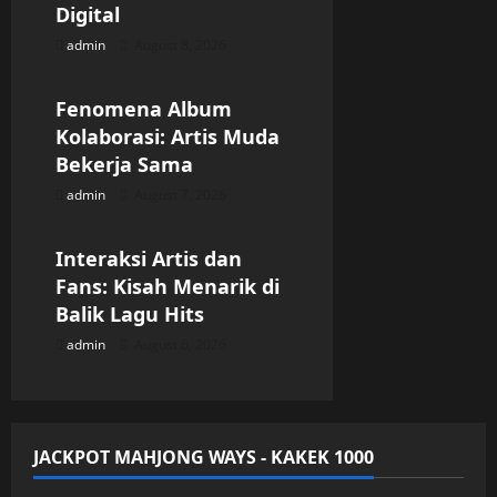
g
Digital
admin
August 8, 2026
Uncategorized
a
t
Fenomena Album
Kolaborasi: Artis Muda
i
Bekerja Sama
admin
August 7, 2026
o
Uncategorized
n
Interaksi Artis dan
Fans: Kisah Menarik di
Balik Lagu Hits
admin
August 6, 2026
JACKPOT MAHJONG WAYS - KAKEK 1000
Uncategorized