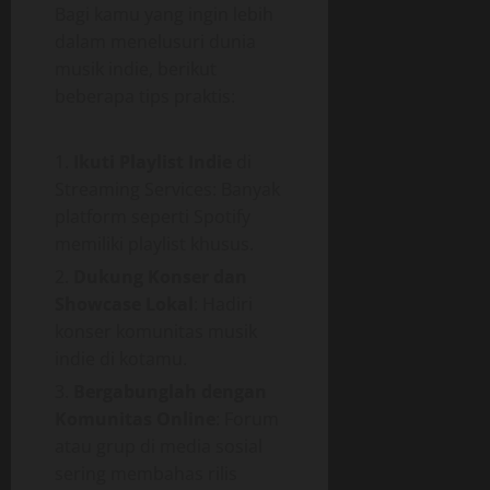
Bagi kamu yang ingin lebih
dalam menelusuri dunia
musik indie, berikut
beberapa tips praktis:
Ikuti Playlist Indie
di
Streaming Services: Banyak
platform seperti Spotify
memiliki playlist khusus.
Dukung Konser dan
Showcase Lokal
: Hadiri
konser komunitas musik
indie di kotamu.
Bergabunglah dengan
Komunitas Online
: Forum
atau grup di media sosial
sering membahas rilis