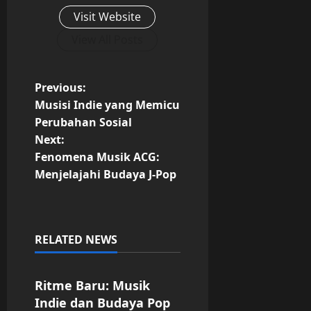
Visit Website
View All Posts
P
Previous:
Musisi Indie yang Memicu
o
Perubahan Sosial
Next:
s
Fenomena Musik ACG:
t
Menjelajahi Budaya J-Pop
n
a
RELATED NEWS
Uncategorized
v
Ritme Baru: Musik
i
Indie dan Budaya Pop