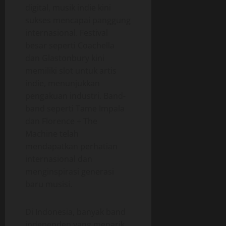
digital, musik indie kini
sukses mencapai panggung
internasional. Festival
besar seperti Coachella
dan Glastonbury kini
memiliki slot untuk artis
indie, menunjukkan
pengakuan industri. Band-
band seperti Tame Impala
dan Florence + The
Machine telah
mendapatkan perhatian
internasional dan
menginspirasi generasi
baru musisi.
Di Indonesia, banyak band
independen yang menarik