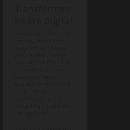
Transformasi
ke Era Digital
Seiring dengan kemajuan
teknologi,
musik indie
mengalami transformasi
yang signifikan. Dengan
munculnya platform digital
seperti Bandcamp dan
SoundCloud, musisi
sekarang memiliki sarana
untuk berbagi karya
mereka secara global,
menghilangkan batasan
dari label besar.
Media sosial juga menjadi