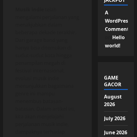
JACKPOT
Musik indie
telah
A
mengalami perjalanan yang
WordPress
menakjubkan dalam
Commenter
beberapa dekade terakhir.
on
Hello
Dari garage band yang
world!
hanya bisa ditemukan di
sudut-sudut kota hingga
penampilan megah di
festival internasional,
GAME
evolusi musik indie
GACOR
menunjukkan bagaimana
genre ini mampu
August
menembus batasan-
2026
batasan. Dalam artikel ini,
kita akan menjelajahi
July 2026
perjalanan musik indie,
dampaknya terhadap
June 2026