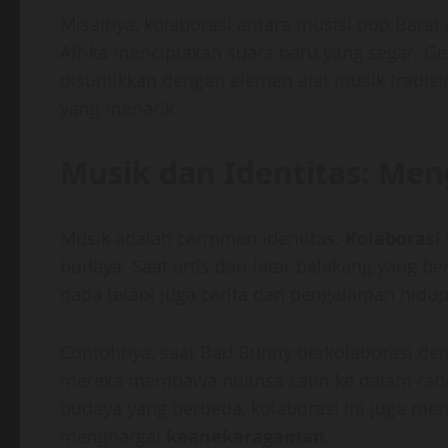
Misalnya, kolaborasi antara musisi pop Barat d
Afrika menciptakan suara baru yang segar. Ge
disuntikkan dengan elemen alat musik tradis
yang menarik.
Musik dan Identitas: Men
Musik adalah cerminan identitas.
Kolaborasi 
budaya. Saat artis dari latar belakang yang b
nada tetapi juga cerita dan pengalaman hidup
Contohnya, saat Bad Bunny berkolaborasi deng
mereka membawa nuansa Latin ke dalam ran
budaya yang berbeda, kolaborasi ini juga 
menghargai
keanekaragaman
.