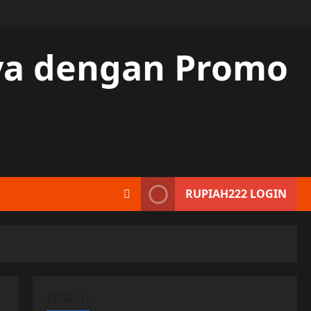
aya dengan Promo
RUPIAH222 LOGIN
SEARCH