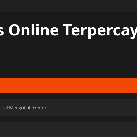
s Online Terperc
Global Mengubah Genre