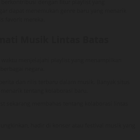
 berkontribusi dengan fitur playlist yang
ngar dapat menemukan genre baru yang menarik
s favorit mereka.
mati Musik Lintas Batas
 waktu menjelajahi playlist yang menampilkan
 berbagai negara.
erita dan rilis terbaru dalam musik. Banyak situs
menarik tentang kolaborasi baru.
st sekarang membahas tentang kolaborasi lintas
ungkinkan, hadir di konser atau festival musik yang