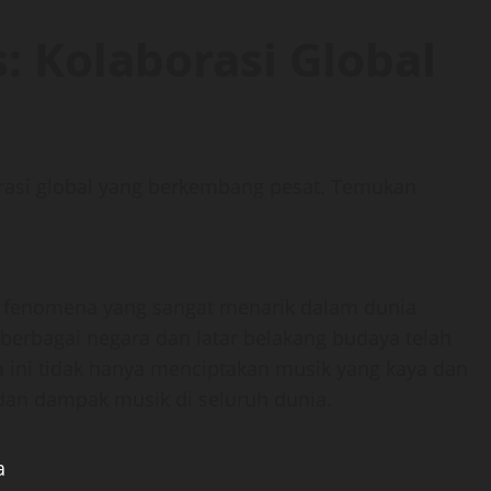
: Kolaborasi Global
orasi global yang berkembang pesat. Temukan
 fenomena yang sangat menarik dalam dunia
i berbagai negara dan latar belakang budaya telah
 ini tidak hanya menciptakan musik yang kaya dan
dan dampak musik di seluruh dunia.
a