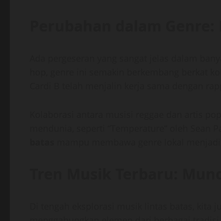
Perubahan dalam Genre: 
Ada pergeseran yang sangat jelas dalam banyak
hop, genre ini semakin berkembang berkat kola
Cardi B telah menjalin kerja sama dengan rapp
Kolaborasi antara musisi reggae dan artis po
mendunia, seperti “Temperature” oleh Sean 
batas
mampu membawa genre lokal menjadi l
Tren Musik Terbaru: Mun
Di tengah eksplorasi musik lintas batas, kita
menggabungkan elemen dari berbagai tradisi