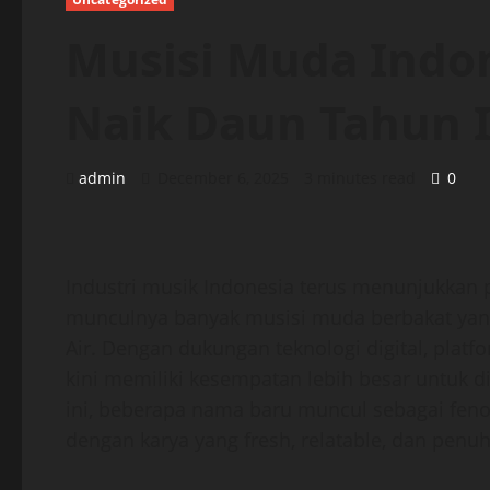
Musisi Muda Indo
Naik Daun Tahun I
admin
December 6, 2025
3 minutes read
0
Industri musik Indonesia terus menunjukkan
munculnya banyak musisi muda berbakat ya
Air. Dengan dukungan teknologi digital, plat
kini memiliki kesempatan lebih besar untuk d
ini, beberapa nama baru muncul sebagai feno
dengan karya yang fresh, relatable, dan penuh 