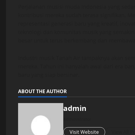
Perjalanan musisi muda Indonesia yang seda
kontribusi mereka sudah terasa signifikan. M
representasi generasi baru yang kreatif, ino
teknologi dan komunitas musik yang semakin 
besar untuk terus berkembang dan membawa 
Industri musik Tanah Air tampaknya akan se
mereka. Tahun ini hanyalah awal dari era bar
baru yang siap bersinar.
ABOUT THE AUTHOR
admin
Administrator
Visit Website
View All P