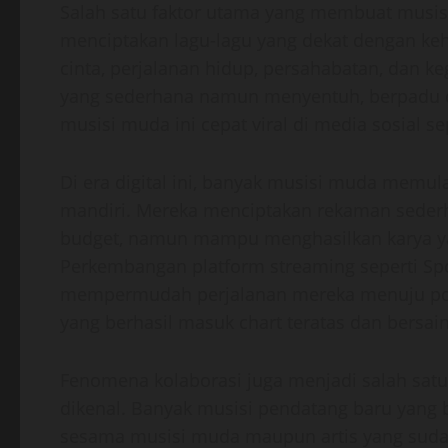
Salah satu faktor utama yang membuat musi
menciptakan lagu-lagu yang dekat dengan keh
cinta, perjalanan hidup, persahabatan, dan keg
yang sederhana namun menyentuh, berpadu 
musisi muda ini cepat viral di media sosial s
Di era digital ini, banyak musisi muda memu
mandiri. Mereka menciptakan rekaman seder
budget, namun mampu menghasilkan karya ya
Perkembangan platform streaming seperti Spo
mempermudah perjalanan mereka menuju popu
yang berhasil masuk chart teratas dan bersai
Fenomena kolaborasi juga menjadi salah sat
dikenal. Banyak musisi pendatang baru yang b
sesama musisi muda maupun artis yang sudah 