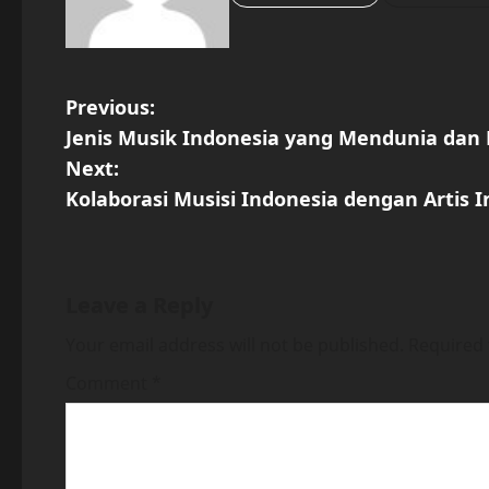
P
Previous:
Jenis Musik Indonesia yang Mendunia dan 
o
Next:
s
Kolaborasi Musisi Indonesia dengan Artis 
t
n
Leave a Reply
a
Your email address will not be published.
Required 
v
Comment
*
i
g