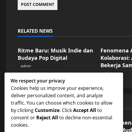
RELATED NEWS
Uncategorized
Uncategorize
Ritme Baru: Musik Indie dan
Fenomena 
Budaya Pop Digital
Kolaborasi:
Bekerja Sa
admin
August 8, 2026
admin
August
We respect your privacy
Cookies help us improve your experience,
deliver personalized content, and analyze
traffic. You can choose which cookies to allow
JACKPOT MAHJONG WAYS - KAKEK 1000
Uncategorized
Uncategor
by clicking
Customize
. Click
Accept All
to
consent or
Reject All
to decline non-essential
Ritme Baru: Musik Indie dan
Fenomena
cookies.
Budaya Pop Digital
Artis Mu