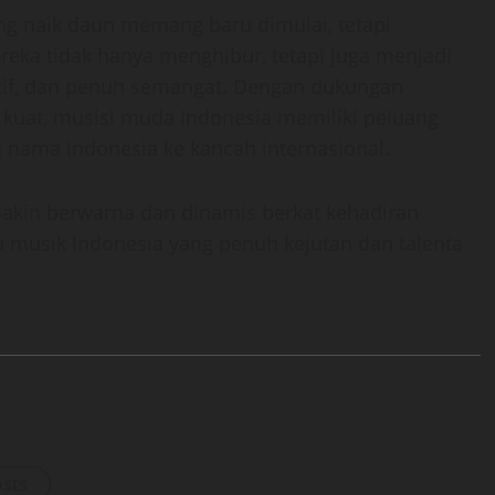
ng naik daun memang baru dimulai, tetapi
ereka tidak hanya menghibur, tetapi juga menjadi
vatif, dan penuh semangat. Dengan dukungan
kuat, musisi muda Indonesia memiliki peluang
nama Indonesia ke kancah internasional.
makin berwarna dan dinamis berkat kehadiran
u musik Indonesia yang penuh kejutan dan talenta
osts