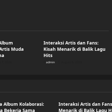
d
Uncategorized
Album
Interaksi Artis dan Fans:
 Artis Muda
Kisah Menarik di Balik Lagu
ma
Hits
 7, 2026
admin
August 6, 2026
ized
Uncategorized
 Album Kolaborasi:
Interaksi Artis dan Fans
da Bekerja Sama
Menarik di Balik Lagu H