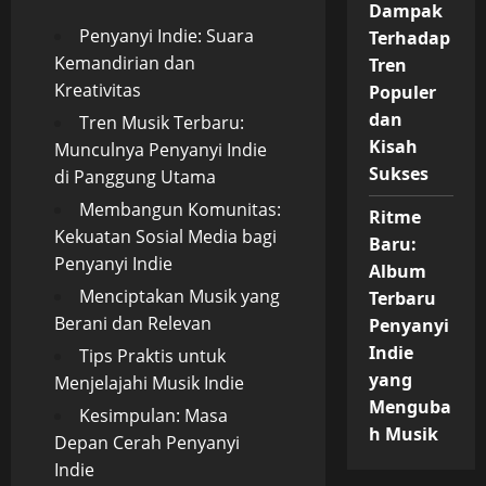
Dampak
Penyanyi Indie: Suara
Terhadap
Kemandirian dan
Tren
Kreativitas
Populer
dan
Tren Musik Terbaru:
Kisah
Munculnya Penyanyi Indie
Sukses
di Panggung Utama
Membangun Komunitas:
Ritme
Kekuatan Sosial Media bagi
Baru:
Penyanyi Indie
Album
Menciptakan Musik yang
Terbaru
Berani dan Relevan
Penyanyi
Indie
Tips Praktis untuk
yang
Menjelajahi Musik Indie
Menguba
Kesimpulan: Masa
h Musik
Depan Cerah Penyanyi
Indie