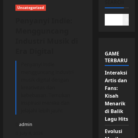
SEARCH
Uncategorized
Penyanyi Indie:
DAFTA
Mengguncang
Industri Musik di
Era Digital
GAME
TERBARU
Penyanyi indie
mengguncang industri
Interaksi
musik digital dengan
Artis dan
kreativitas dan
Fans:
kebebasan. Temukan
Kisah
inspirasi mereka dan
Menarik
jelajahi lebih jauh!
di Balik
Lagu Hits
admin
Evolusi
July 8, 2026