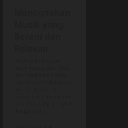
Menciptakan
Musik yang
Berani dan
Relevan
Penyanyi indie bukan
hanya menciptakan musik
untuk dinikmati; mereka
juga menyampaikan pesan
penting. Banyak dari
mereka berani menyentuh
tema-tema yang sering kali
dianggap tabu.
Mereka mengajak