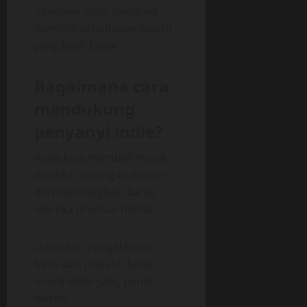
Penyanyi indie biasanya
memiliki kebebasan kreatif
yang lebih besar.
Bagaimana cara
mendukung
penyanyi indie?
Anda bisa membeli musik
mereka, datang ke konser,
dan membagikan karya
mereka di sosial media.
Dapatkan pengalaman
baru dan jelajahi dunia
musik indie yang penuh
warna!