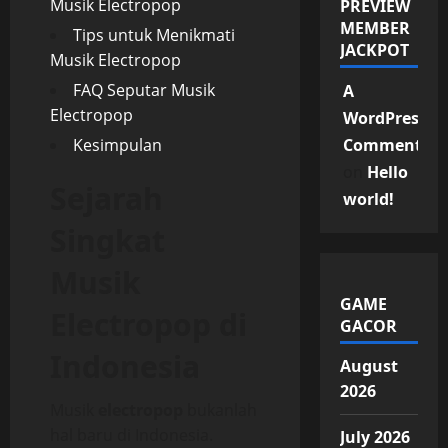
Musik Electropop
PREVIEW
MEMBER
Tips untuk Menikmati
JACKPOT
Musik Electropop
FAQ Seputar Musik
A
Electropop
WordPress
Kesimpulan
Commenter
on
Hello
Sejarah
world!
Singkat
Musik
GAME
Electropop di
GACOR
Indonesia
August
2026
Musik
electropop
bukanlah
hal baru di Indonesia.
July 2026