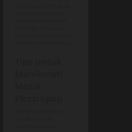
tidak hanya catchy tetapi
juga kaya akan budaya.
Oleh karena itu, banyak
pendengar merasakan
koneksi yang lebih dalam
terhadap musik tersebut.
Tips untuk
Menikmati
Musik
Electropop
Bagi kamu yang ingin
menikmati musik
electropop, berikut