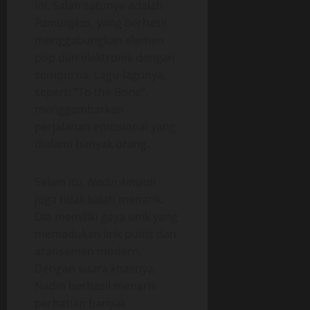
ini. Salah satunya adalah
Pamungkas
, yang berhasil
menggabungkan elemen
pop dan elektronik dengan
sempurna. Lagu-lagunya,
seperti “To the Bone”,
menggambarkan
perjalanan emosional yang
dialami banyak orang.
Selain itu,
Nadin Amizah
juga tidak kalah menarik.
Dia memiliki gaya unik yang
memadukan lirik puitis dan
aransemen modern.
Dengan suara khasnya,
Nadin berhasil menarik
perhatian banyak