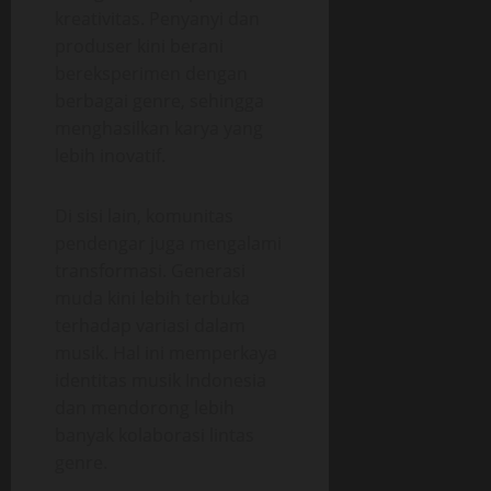
kreativitas. Penyanyi dan
produser kini berani
bereksperimen dengan
berbagai genre, sehingga
menghasilkan karya yang
lebih inovatif.
Di sisi lain, komunitas
pendengar juga mengalami
transformasi. Generasi
muda kini lebih terbuka
terhadap variasi dalam
musik. Hal ini memperkaya
identitas musik Indonesia
dan mendorong lebih
banyak kolaborasi lintas
genre.