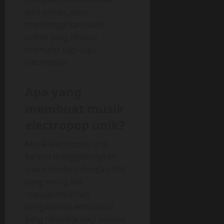
dari teman, atau
mendengarkan radio
online yang khusus
memutar lagu-lagu
electropop.
Apa yang
membuat musik
electropop unik?
Musik electropop unik
karena menggabungkan
suara modern dengan lirik
yang sering kali
menggambarkan
pengalaman emosional
yang relatable bagi banyak