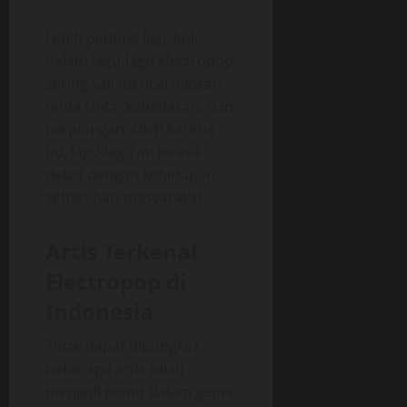
Lebih penting lagi, lirik
dalam lagu-lagu electropop
sering kali mencerminkan
tema cinta, kebebasan, dan
perjuangan. Oleh karena
itu, lagu-lagu ini terasa
dekat dengan kehidupan
sehari-hari masyarakat.
Artis Terkenal
Electropop di
Indonesia
Tidak dapat dipungkiri,
beberapa artis telah
menjadi pionir dalam genre