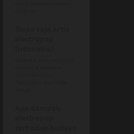
dan aransemen berbasis
komputer.
Siapa saja artis
electropop
Indonesia?
Beberapa artis electropop
terkenal di Indonesia
antara lain Raisa,
Pamungkas, dan Nadin
Amizah.
Apa dampak
electropop
terhadap budaya