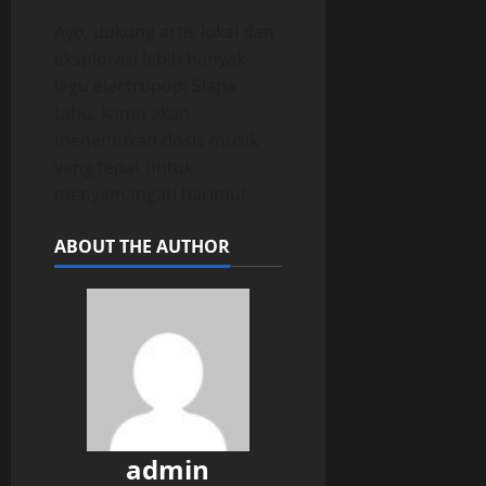
Ayo, dukung artis lokal dan
eksplorasi lebih banyak
lagu electropop! Siapa
tahu, kamu akan
menemukan dosis musik
yang tepat untuk
menyemangati harimu!
ABOUT THE AUTHOR
admin