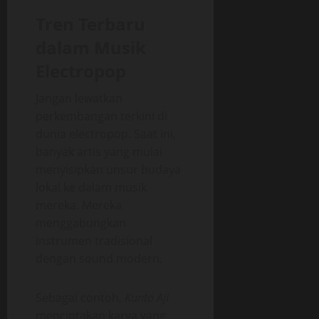
Tren Terbaru
dalam Musik
Electropop
Jangan lewatkan
perkembangan terkini di
dunia electropop. Saat ini,
banyak artis yang mulai
menyisipkan unsur budaya
lokal ke dalam musik
mereka. Mereka
menggabungkan
instrumen tradisional
dengan sound modern.
Sebagai contoh,
Kunto Aji
menciptakan karya yang