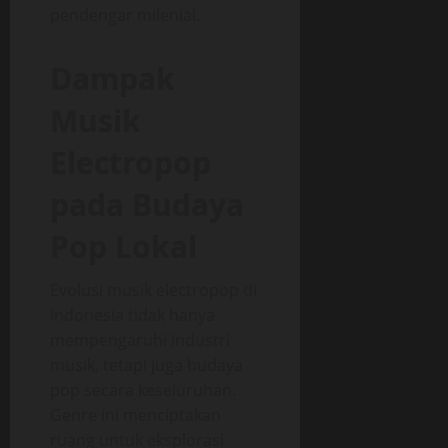
pendengar milenial.
Dampak
Musik
Electropop
pada Budaya
Pop Lokal
Evolusi musik electropop di
Indonesia tidak hanya
mempengaruhi industri
musik, tetapi juga budaya
pop secara keseluruhan.
Genre ini menciptakan
ruang untuk eksplorasi