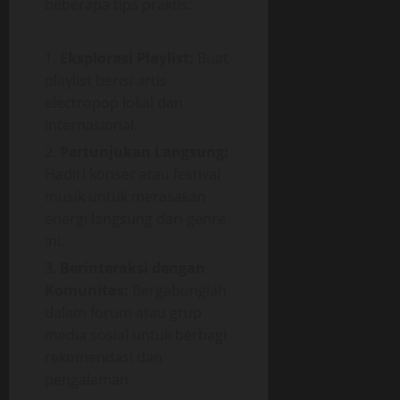
beberapa tips praktis:
Eksplorasi Playlist:
Buat
playlist berisi artis
electropop lokal dan
internasional.
Pertunjukan Langsung:
Hadiri konser atau festival
musik untuk merasakan
energi langsung dari genre
ini.
Berinteraksi dengan
Komunitas:
Bergabunglah
dalam forum atau grup
media sosial untuk berbagi
rekomendasi dan
pengalaman.