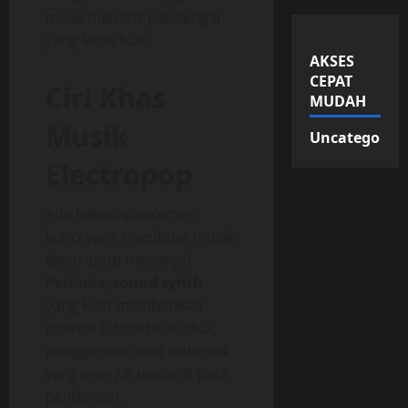
mulai menarik pendengar
yang lebih luas.
AKSES
CEPAT
Ciri Khas
MUDAH
Musik
Uncategorize
Electropop
Ada beberapa elemen
kunci yang membuat musik
electropop menonjol.
Pertama,
sound synth
yang kuat memberikan
nuansa futuristik. Kedua,
penggunaan
beat elektronik
yang energik menarik para
pendengar.