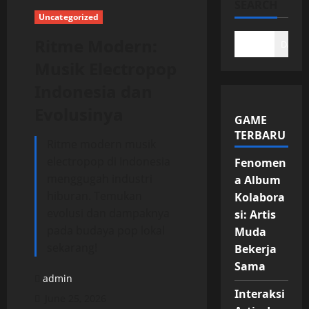
SEARCH
Uncategorized
Ritme Modern:
DAFTA
Musik Electropop
Indonesia dan
Evolusinya
GAME
TERBARU
Ritme modern musik
electropop di Indonesia
Fenomen
menggugah industri
a Album
hiburan. Temukan
Kolabora
evolusi dan dampaknya
si: Artis
pada budaya pop lokal
Muda
sekarang!
Bekerja
Sama
admin
Interaksi
June 25, 2026