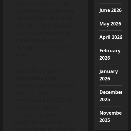
Genre ini mulai mendapat
June 2026
perhatian publik sejak awal
tahun 2000-an. Mula-mula,
May 2026
artis-artis seperti
Raisa
dan
Tulus
mulai merambah ke
April 2026
aransemen elektronik,
menciptakan sound yang
February
fresh.
2026
Pada 2010, pergeseran
January
terjadi ketika
DJ dan
2026
produser musik
muda mulai
December
menonjol. Mereka
2025
membawa elemen EDM ke
dalam lagu-lagu pop,
November
sehingga menghasilkan
2025
kolaborasi yang dinamis.
Dengan demikian, genre ini