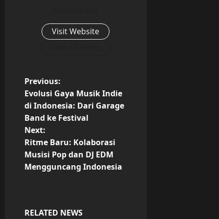
Administrator
Visit Website
View All Posts
P
Previous:
Evolusi Gaya Musik Indie
o
di Indonesia: Dari Garage
Band ke Festival
s
Next:
t
Ritme Baru: Kolaborasi
Musisi Pop dan DJ EDM
n
Mengguncang Indonesia
a
v
RELATED NEWS