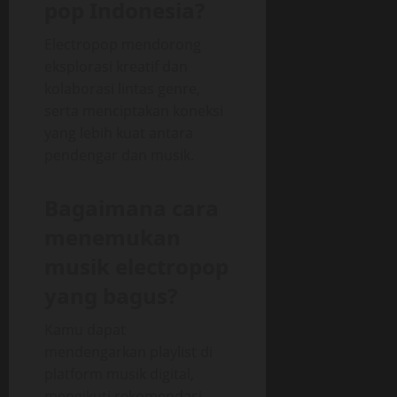
pop Indonesia?
Electropop mendorong
eksplorasi kreatif dan
kolaborasi lintas genre,
serta menciptakan koneksi
yang lebih kuat antara
pendengar dan musik.
Bagaimana cara
menemukan
musik electropop
yang bagus?
Kamu dapat
mendengarkan playlist di
platform musik digital,
mengikuti rekomendasi