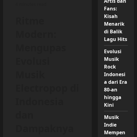
Artis dan
4 minutes read
Fans:
Kisah
Ritme
Menarik
Modern:
di Balik
Lagu Hits
Mengupas
Evolusi
Evolusi
Musik
Rock
Musik
Indonesi
a dari Era
Electropop di
80-an
hingga
Indonesia
Kini
dan
Musik
Indie
Dampaknya
Mempen