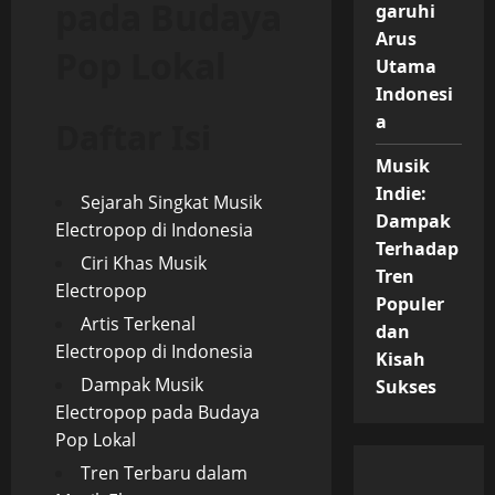
pada Budaya
garuhi
Arus
Pop Lokal
Utama
Indonesi
a
Daftar Isi
Musik
Indie:
Sejarah Singkat Musik
Dampak
Electropop di Indonesia
Terhadap
Ciri Khas Musik
Tren
Electropop
Populer
Artis Terkenal
dan
Electropop di Indonesia
Kisah
Dampak Musik
Sukses
Electropop pada Budaya
Pop Lokal
Tren Terbaru dalam