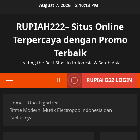
Skip
August 7, 2026
2:10:14 PM
to
content
RUPIAH222– Situs Online
Terpercaya dengan Promo
Terbaik
Leading the Best Sites in Indonesia & South Asia
RUPIAH222 LOGIN
Primary
Menu
Home
Uncategorized
Ritme Modern: Musik Electropop Indonesia dan
Evolusinya