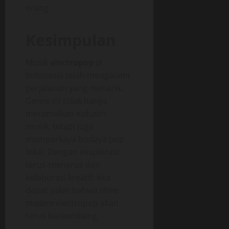
orang.
Kesimpulan
Musik
electropop
di
Indonesia telah mengalami
perjalanan yang menarik.
Genre ini tidak hanya
meramaikan industri
musik, tetapi juga
memperkaya budaya pop
lokal. Dengan eksplorasi
terus-menerus dan
kolaborasi kreatif, kita
dapat yakin bahwa
ritme
modern
electropop akan
terus berkembang.