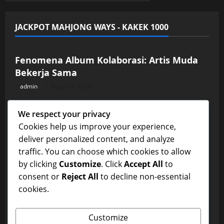
JACKPOT MAHJONG WAYS - KAKEK 1000
Uncategorized
Fenomena Album Kolaborasi: Artis Muda
Bekerja Sama
admin
August 7, 2026
Uncategorized
We respect your privacy
Interaksi Artis dan Fans: Kisah Menarik di
Cookies help us improve your experience,
Balik Lagu Hits
deliver personalized content, and analyze
admin
August 6, 2026
Uncategorized
traffic. You can choose which cookies to allow
by clicking
Customize
. Click
Accept All
to
Evolusi Musik Rock Indonesia dari Era 80-
consent or
Reject All
to decline non-essential
an hingga Kini
cookies.
admin
August 5, 2026
Uncategorized
Customize