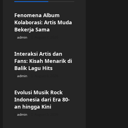
Uncategorized
i
g
Fenomena Album
Kolaborasi: Artis Muda
a
Bekerja Sama
admin
August 7, 2026
t
Uncategorized
i
Interaksi Artis dan
Fans: Kisah Menarik di
o
Balik Lagu Hits
n
admin
August 6, 2026
Uncategorized
Evolusi Musik Rock
Indonesia dari Era 80-
an hingga Kini
admin
August 5, 2026