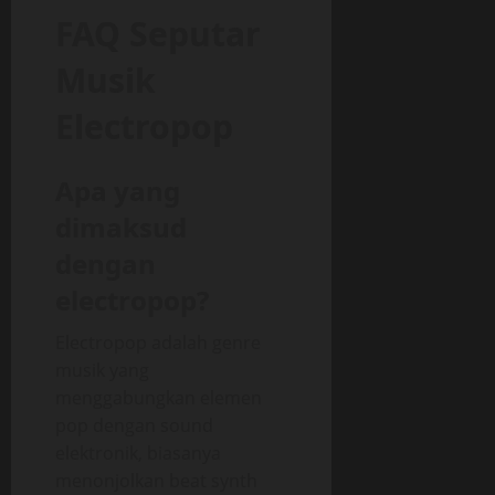
FAQ Seputar
Musik
Electropop
Apa yang
dimaksud
dengan
electropop?
Electropop adalah genre
musik yang
menggabungkan elemen
pop dengan sound
elektronik, biasanya
menonjolkan beat synth