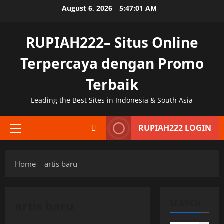
Skip
August 6, 2026
5:47:01 AM
to
content
RUPIAH222– Situs Online
Terpercaya dengan Promo
Terbaik
Leading the Best Sites in Indonesia & South Asia
RUPIAH222 LOGIN
Primary
Menu
Home
artis baru
artis baru
SEARCH
Uncategorized