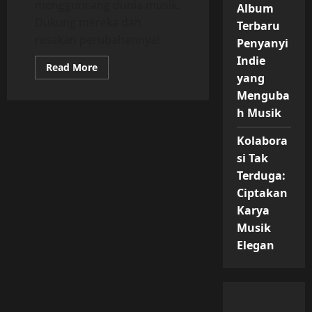
mengguncang dunia musik.
Album
Dukung mereka dan
Terbaru
rasakan perubahannya!
Penyanyi
Indie
Read
Read More
more
yang
about
Menguba
Musik
Indie:
h Musik
5
Artis
Baru
Kolabora
yang
Siap
si Tak
Mengguncang
2023
Terduga:
Ciptakan
Karya
Musik
Elegan