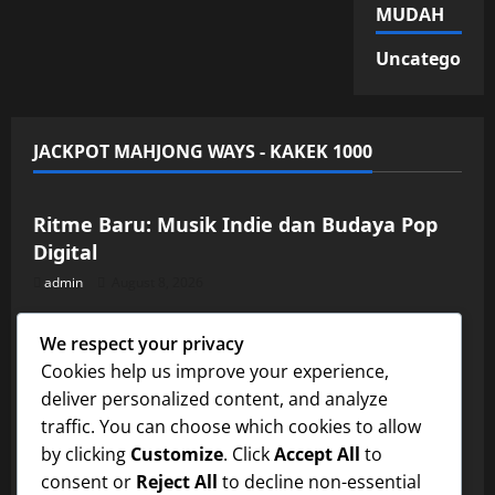
MUDAH
Uncategorize
JACKPOT MAHJONG WAYS - KAKEK 1000
Uncategorized
Ritme Baru: Musik Indie dan Budaya Pop
Digital
admin
August 8, 2026
Uncategorized
We respect your privacy
Fenomena Album Kolaborasi: Artis Muda
Cookies help us improve your experience,
Bekerja Sama
deliver personalized content, and analyze
admin
August 7, 2026
Uncategorized
traffic. You can choose which cookies to allow
by clicking
Customize
. Click
Accept All
to
Interaksi Artis dan Fans: Kisah Menarik di
consent or
Reject All
to decline non-essential