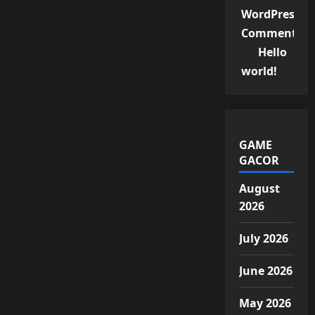
WordPress
Commenter
on
Hello
world!
GAME
GACOR
August
2026
July 2026
June 2026
May 2026