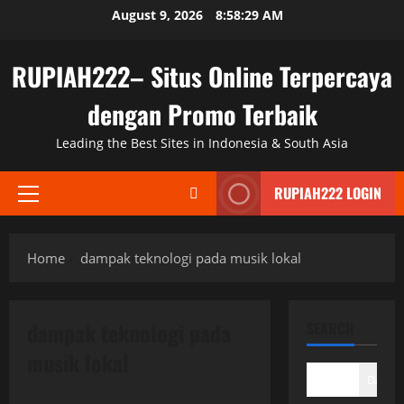
Skip
August 9, 2026
8:58:30 AM
to
content
RUPIAH222– Situs Online Terpercaya
dengan Promo Terbaik
Leading the Best Sites in Indonesia & South Asia
RUPIAH222 LOGIN
Primary
Menu
Home
dampak teknologi pada musik lokal
dampak teknologi pada
SEARCH
musik lokal
DAFTA