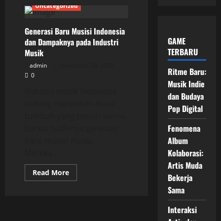
Uncategorized
Generasi Baru Musisi Indonesia
GAME
dan Dampaknya pada Industri
TERBARU
Musik
admin
November 28, 2025
Ritme Baru:
0
Musik Indie
Industri musik Indonesia
dan Budaya
sedang menikmati masa
Pop Digital
tumbuh yang penuh warna
Fenomena
berkat hadirnya generasi
Album
baru musisi muda.
Kolaborasi:
Mereka...
Artis Muda
Read
Read More
Bekerja
more
about
Sama
Generasi
Baru
Musisi
Interaksi
Indonesia
dan