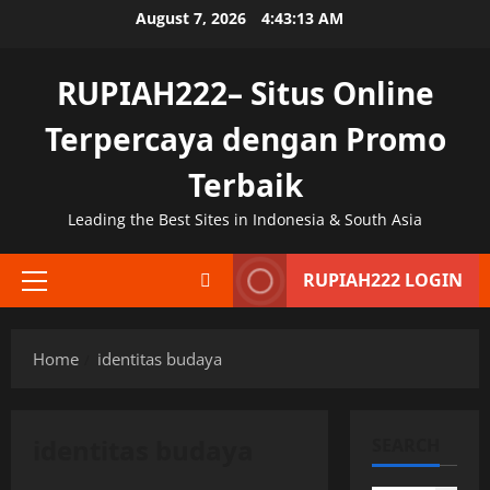
Skip
August 7, 2026
4:43:13 AM
to
content
RUPIAH222– Situs Online
Terpercaya dengan Promo
Terbaik
Leading the Best Sites in Indonesia & South Asia
RUPIAH222 LOGIN
Primary
Menu
Home
identitas budaya
identitas budaya
SEARCH
Uncategorized