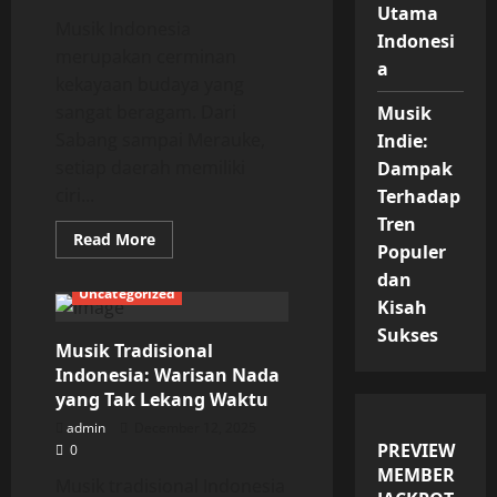
Utama
Musik Indonesia
Indonesi
merupakan cerminan
a
kekayaan budaya yang
sangat beragam. Dari
Musik
Sabang sampai Merauke,
Indie:
setiap daerah memiliki
Dampak
ciri...
Terhadap
Tren
Read
Read More
Populer
more
about
dan
Musik
Uncategorized
Indonesia:
Kisah
Harmoni
Budaya
Sukses
dalam
Musik Tradisional
Setiap
Indonesia: Warisan Nada
Nada
yang Tak Lekang Waktu
admin
December 12, 2025
PREVIEW
0
MEMBER
Musik tradisional Indonesia