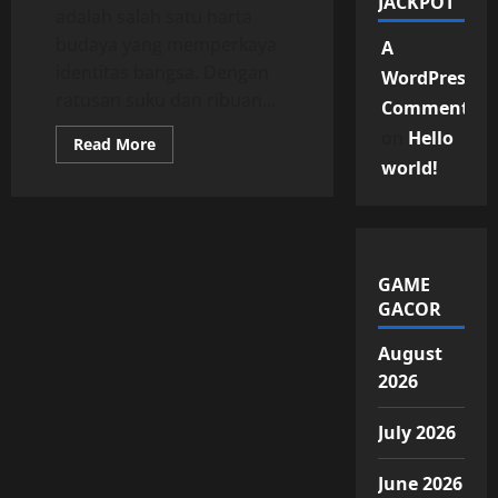
JACKPOT
adalah salah satu harta
budaya yang memperkaya
A
identitas bangsa. Dengan
WordPress
ratusan suku dan ribuan...
Commenter
on
Hello
Read
Read More
more
world!
about
Musik
Tradisional
Indonesia:
Warisan
Nada
yang
Tak
GAME
Lekang
GACOR
Waktu
August
2026
July 2026
June 2026