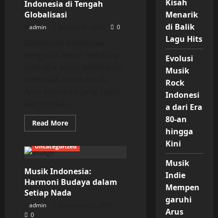
Kisah
Indonesia di Tengah
Budaya
Menarik
Globalisasi
di Balik
admin
January 10, 2026
0
Lagu Hits
Globalisasi membawa
pengaruh besar terhadap
Evolusi
berbagai aspek kehidupan,
Musik
termasuk dunia musik.
Rock
Arus informasi yang cepat
Indonesi
dan mudah...
a dari Era
80-an
Read
Read More
more
hingga
about
Kini
Eksistensi
Uncategorized
Musik
Indonesia
Musik
di
Tengah
Musik Indonesia:
Indie
Globalisasi
Harmoni Budaya dalam
Mempen
Setiap Nada
garuhi
admin
December 25, 2025
Arus
0