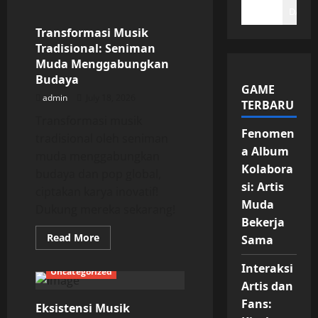
DAFTA
Transformasi Musik
Tradisional: Seniman
Muda Menggabungkan
Budaya
GAME
admin
July 18, 2026
TERBARU
Transformasi musik
Fenomen
tradisional oleh seniman
a Album
muda menggabungkan
Kolabora
budaya dan pop global,
si: Artis
ciptakan karya inovatif!
Muda
Dukung mereka sekarang!
Bekerja
Read
Read More
Sama
more
about
Transformasi
Interaksi
Uncategorized
Musik
Artis dan
Tradisional:
Seniman
Fans:
Muda
Eksistensi Musik
Menggabungkan