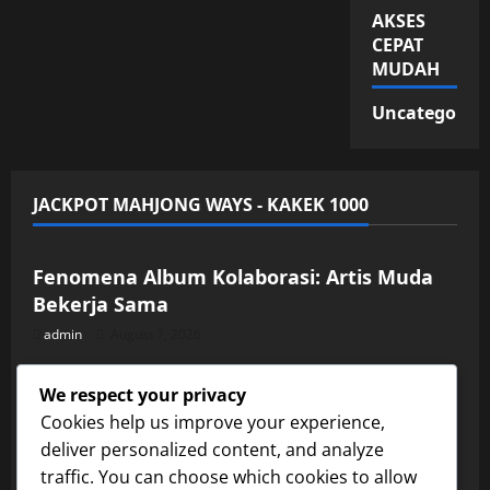
AKSES
CEPAT
MUDAH
Uncategorize
JACKPOT MAHJONG WAYS - KAKEK 1000
Uncategorized
Fenomena Album Kolaborasi: Artis Muda
Bekerja Sama
admin
August 7, 2026
Uncategorized
We respect your privacy
Interaksi Artis dan Fans: Kisah Menarik di
Cookies help us improve your experience,
Balik Lagu Hits
deliver personalized content, and analyze
admin
August 6, 2026
Uncategorized
traffic. You can choose which cookies to allow