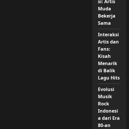
si: Artis
Rindu
Muda
Bekerja
Sama
Interaksi
Artis dan
Fans:
Kisah
Menarik
di Balik
Lagu Hits
Evolusi
Musik
Rock
Indonesi
a dari Era
80-an