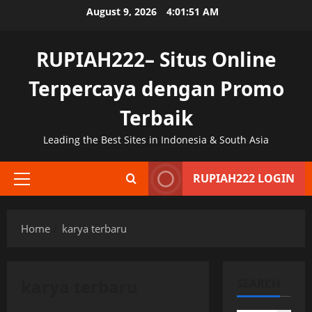
Skip
August 9, 2026
4:01:51 AM
to
content
RUPIAH222– Situs Online
Terpercaya dengan Promo
Terbaik
Leading the Best Sites in Indonesia & South Asia
RUPIAH222 LOGIN
Primary
Menu
Home
karya terbaru
karya terbaru
SEARCH
Uncategorized