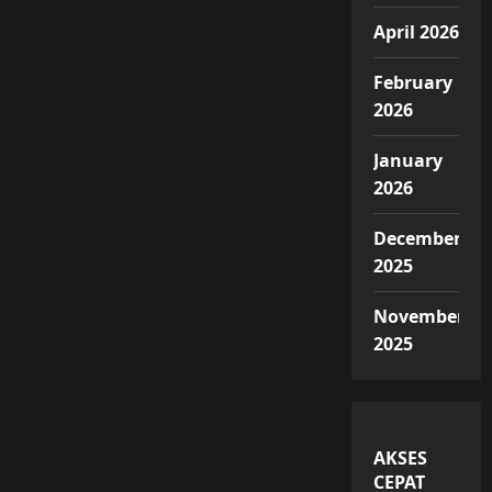
April 2026
February
2026
January
2026
December
2025
November
2025
AKSES
CEPAT