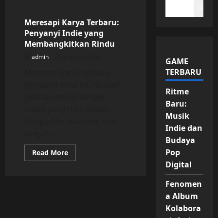
DAFTA
Meresapi Karya Terbaru:
Penyanyi Indie yang
Membangkitkan Rindu
admin
June 10, 2026
GAME
TERBARU
Meresapi karya terbaru
penyanyi indie ini, rasakan
Ritme
getaran emosi dengan
Baru:
musik yang mendalam.
Musik
Dengarkan sekarang dan
Indie dan
jangan...
Budaya
Pop
Read
Read More
more
Digital
about
Meresapi
Karya
Fenomen
Terbaru:
Penyanyi
a Album
Indie
yang
Kolabora
Membangkitkan