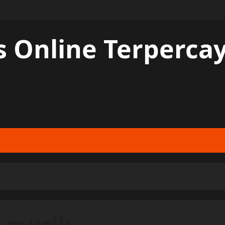
s Online Terperc
n musik