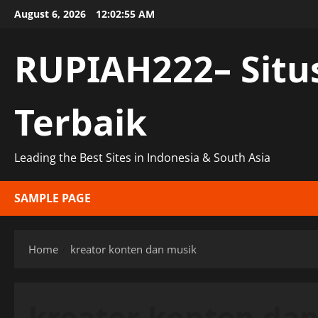
Skip
August 6, 2026
12:02:55 AM
to
content
RUPIAH222– Situ
Terbaik
Leading the Best Sites in Indonesia & South Asia
SAMPLE PAGE
Home
kreator konten dan musik
kreator konten da