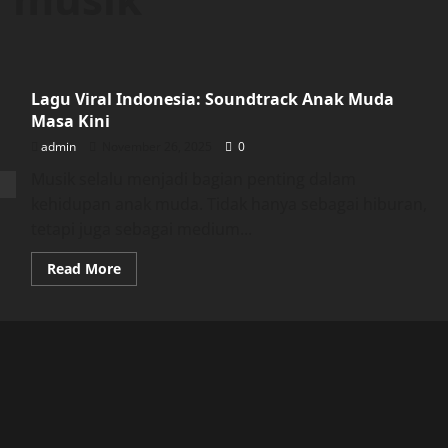
Lagu Viral Indonesia: Soundtrack Anak Muda
Masa Kini
admin
November 26, 2025
0
Musik selalu menjadi bagian penting dalam
kehidupan anak muda. Tidak hanya sebagai hiburan,
tetapi juga sebagai medium...
Read
Read More
more
about
Lagu
Viral
Indonesia:
Soundtrack
Anak
Muda
Masa
Kini