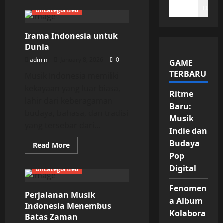
DAFTA
Uncategorized
Irama Indonesia untuk
Dunia
admin
January 8, 2026
0
GAME
TERBARU
Musik Indonesia memiliki
kekayaan yang luar biasa,
Ritme
lahir dari keberagaman
Baru:
budaya, bahasa, dan tradisi
Musik
yang tersebar dari...
Indie dan
Budaya
Read
Read More
more
Pop
about
Irama
Digital
Uncategorized
Indonesia
untuk
Dunia
Fenomen
Perjalanan Musik
a Album
Indonesia Menembus
Kolabora
Batas Zaman