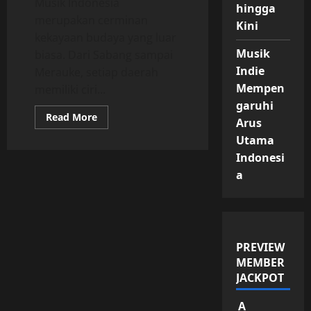
Musik Indonesia
hingga
merupakan cerminan
Kini
kekayaan budaya yang luar
Musik
biasa. Dari Sabang sampai
Indie
Merauke, setiap daerah
Mempen
memiliki ciri...
garuhi
Read
Read More
Arus
more
about
Utama
Warna-
Warni
Indonesi
Musik
a
Indonesia
yang
Tak
Pernah
Habis
PREVIEW
MEMBER
JACKPOT
A