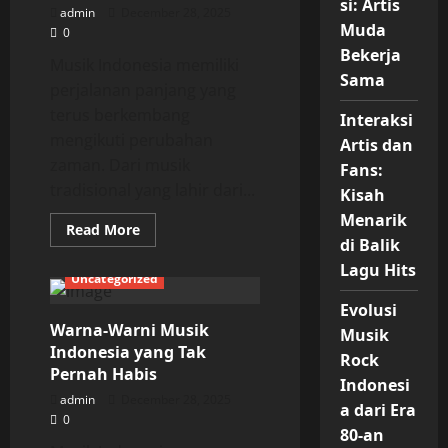
si: Artis
admin
December 28, 2025
Muda
0
Bekerja
Musik Indonesia memiliki
Sama
perjalanan panjang yang
terus berkembang
Interaksi
mengikuti perubahan
Artis dan
zaman. Dari musik
Fans:
tradisional yang lahir dari...
Kisah
Menarik
Read
Read More
more
di Balik
about
Lagu Hits
Perjalanan
Uncategorized
Musik
Indonesia
Evolusi
Menembus
Batas
Warna-Warni Musik
Musik
Zaman
Indonesia yang Tak
Rock
Pernah Habis
Indonesi
admin
December 28, 2025
a dari Era
0
80-an