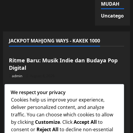
MUDAH
Uncategorize
JACKPOT MAHJONG WAYS - KAKEK 1000
Uncategorized
Ritme Baru: Musik Indie dan Budaya Pop
Digital
admin
August 8, 2026
Uncategorized
We respect your privacy
Fenomena Album Kolaborasi: Artis Muda
Cookies help us improve your experience,
Bekerja Sama
deliver personalized content, and analyze
admin
August 7, 2026
Uncategorized
traffic. You can choose which cookies to allow
by clicking
Customize
. Click
Accept All
to
Interaksi Artis dan Fans: Kisah Menarik di
consent or
Reject All
to decline non-essential