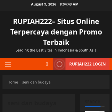
Skip
August 9, 2026
8:04:43 AM
to
content
RUPIAH222– Situs Online
Terpercaya dengan Promo
Terbaik
Leading the Best Sites in Indonesia & South Asia
RUPIAH222 LOGIN
Primary
Menu
Home
seni dan budaya
seni dan budaya
SEARCH