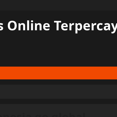
s Online Terperc
onesia go global