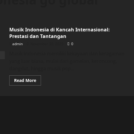
Musik Indonesia di Kancah Internasional:
Prestasi dan Tantangan
admin
November 30, 2025
0
Musik Indonesia memiliki kekayaan dan keragaman
yang luar biasa, mulai dari gamelan, keroncong,
dangdut, hingga musik pop...
Read
Read More
more
about
Musik
Indonesia
di
Kancah
Internasional:
Prestasi
dan
Tantangan