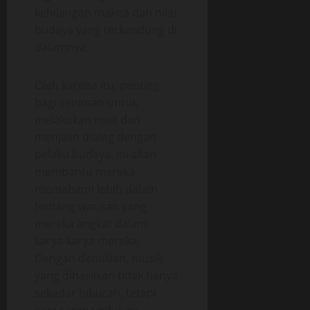
kehilangan makna dan nilai
budaya yang terkandung di
dalamnya.
Oleh karena itu, penting
bagi seniman untuk
melakukan riset dan
menjalin dialog dengan
pelaku budaya. Ini akan
membantu mereka
memahami lebih dalam
tentang warisan yang
mereka angkat dalam
karya-karya mereka.
Dengan demikian, musik
yang dihasilkan tidak hanya
sekadar hiburan, tetapi
juga sarana edukasi