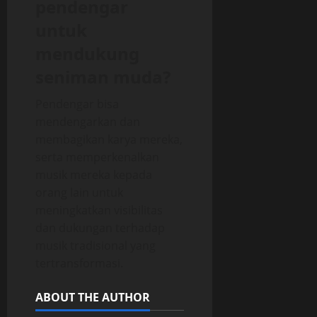
pendengar
untuk
mendukung
seniman muda?
Pendengar bisa
mendengarkan dan
membagikan karya mereka,
serta memperkenalkan
musik mereka kepada
orang lain untuk
meningkatkan visibilitas
dan dukungan terhadap
musik tradisional yang
tertransformasi.
ABOUT THE AUTHOR