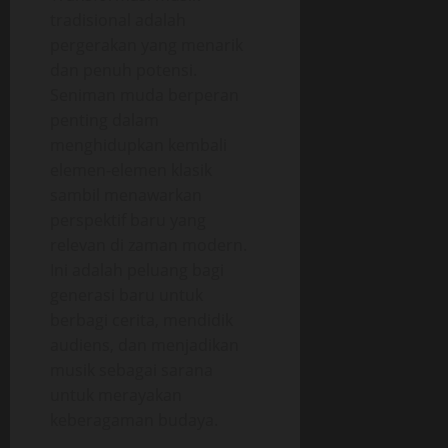
tradisional adalah
pergerakan yang menarik
dan penuh potensi.
Seniman muda berperan
penting dalam
menghidupkan kembali
elemen-elemen klasik
sambil menawarkan
perspektif baru yang
relevan di zaman modern.
Ini adalah peluang bagi
generasi baru untuk
berbagi cerita, mendidik
audiens, dan menjadikan
musik sebagai sarana
untuk merayakan
keberagaman budaya.