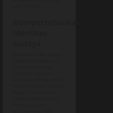
lebih menarik.
Mempertahankan
Identitas
Budaya
Mengintegrasikan elemen
tradisional dengan gaya
modern bukan tanpa
tantangan. Salah satu
tantangan terbesar adalah
mempertahankan identitas
budaya. Seniman harus
bijaksana dalam memilih
elemen yang akan
digunakan agar tidak