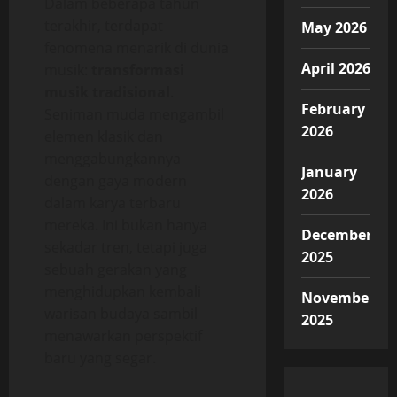
Dalam beberapa tahun
terakhir, terdapat
May 2026
fenomena menarik di dunia
April 2026
musik:
transformasi
musik tradisional
.
February
Seniman muda mengambil
2026
elemen klasik dan
menggabungkannya
January
dengan gaya modern
2026
dalam karya terbaru
mereka. Ini bukan hanya
December
sekadar tren, tetapi juga
2025
sebuah gerakan yang
menghidupkan kembali
November
warisan budaya sambil
2025
menawarkan perspektif
baru yang segar.