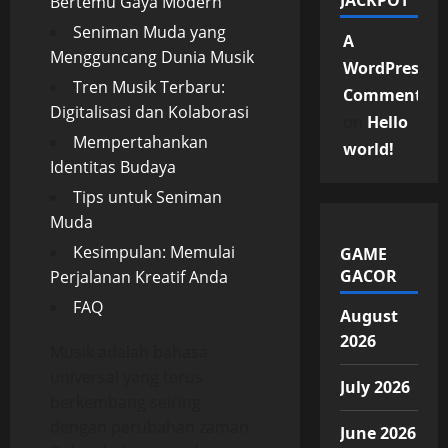
JACKPOT
Bertemu Gaya Modern
Seniman Muda yang
A
Mengguncang Dunia Musik
WordPress
Tren Musik Terbaru:
Commenter
Digitalisasi dan Kolaborasi
on
Hello
Mempertahankan
world!
Identitas Budaya
Tips untuk Seniman
Muda
Kesimpulan: Memulai
GAME
GACOR
Perjalanan Kreatif Anda
FAQ
August
2026
Musik adalah bahasa
universal yang terus
July 2026
berkembang seiring
dengan perubahan zaman.
June 2026