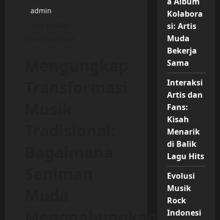
a Album
admin
Kolabora
July 1, 2026
si: Artis
Muda
5 minutes read
Bekerja
Mengungkap
Sama
Transformasi
Interaksi
Artis dan
Musik
Fans:
Kisah
Tradisional:
Menarik
di Balik
Bagaimana
Lagu Hits
Seniman
Evolusi
Musik
Muda
Rock
Menggabungkan
Indonesi