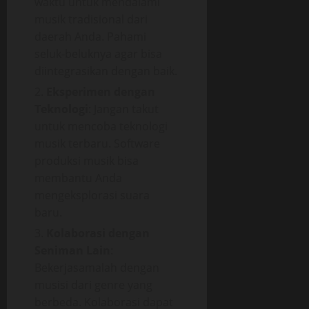
waktu untuk mendalami
musik tradisional dari
daerah Anda. Pahami
seluk-beluknya agar bisa
diintegrasikan dengan baik.
Eksperimen dengan
Teknologi
: Jangan takut
untuk mencoba teknologi
musik terbaru. Software
produksi musik bisa
membantu Anda
mengeksplorasi suara
baru.
Kolaborasi dengan
Seniman Lain
:
Bekerjasamalah dengan
musisi dari genre yang
berbeda. Kolaborasi dapat