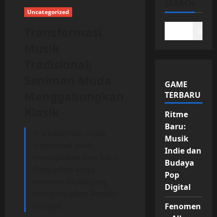
SEARCH
Uncategorized
Transformasi
DAFTA
Musik
Tradisional:
Seniman Muda
GAME
Menggabungkan
TERBARU
Klasik
Ritme
Baru:
Transformasi musik
Musik
tradisional telah
Indie dan
menciptakan tren baru.
Budaya
Dengarkan karya
Pop
seniman muda yang
Digital
menghidupkan kembali
budaya!
Fenomen