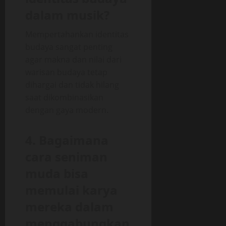
dalam musik?
Mempertahankan identitas
budaya sangat penting
agar makna dan nilai dari
warisan budaya tetap
dihargai dan tidak hilang
saat dikombinasikan
dengan gaya modern.
4. Bagaimana
cara seniman
muda bisa
memulai karya
mereka dalam
menggabungkan