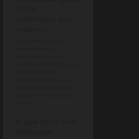
musik
tradisional dan
modern?
Seniman muda bisa
memulai dengan
mempelajari musik
tradisional, bereksperimen
dengan teknologi,
berkolaborasi dengan
seniman lain, dan selalu
menjaga identitas budaya
mereka.
5. Apa yang bisa
dilakukan