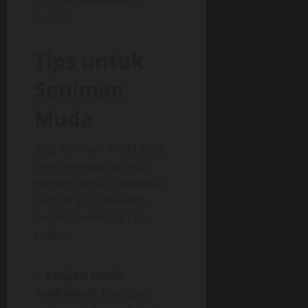
budaya.
Tips untuk
Seniman
Muda
Bagi seniman muda yang
ingin menggabungkan
elemen musik tradisional
dengan gaya modern,
berikut beberapa tips
praktis:
Pelajari Musik
Tradisional
: Luangkan