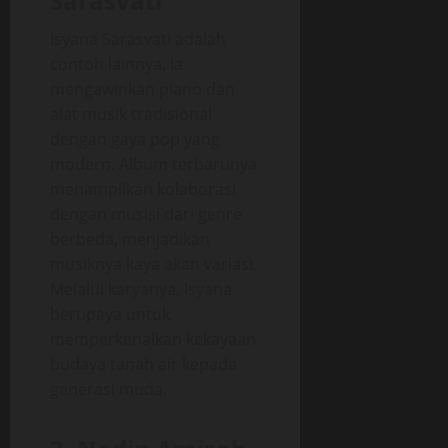
Sarasvati
Isyana Sarasvati adalah
contoh lainnya. Ia
mengawinkan piano dan
alat musik tradisional
dengan gaya pop yang
modern. Album terbarunya
menampilkan kolaborasi
dengan musisi dari genre
berbeda, menjadikan
musiknya kaya akan variasi.
Melalui karyanya, Isyana
berupaya untuk
memperkenalkan kekayaan
budaya tanah air kepada
generasi muda.