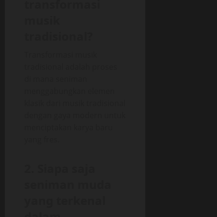
transformasi
musik
tradisional?
Transformasi musik
tradisional adalah proses
di mana seniman
menggabungkan elemen
klasik dari musik tradisional
dengan gaya modern untuk
menciptakan karya baru
yang fres.
2. Siapa saja
seniman muda
yang terkenal
dalam