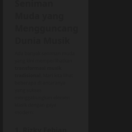
Seniman
Muda yang
Mengguncang
Dunia Musik
Ada banyak seniman muda
yang kini memperlihatkan
transformasi musik
tradisional
. Mari kita lihat
beberapa di antaranya
yang sukses
menggabungkan elemen
klasik dengan gaya
modern:
1. Rizky Febian