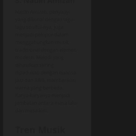
3. Nadin Amizah
Nadin Amizah, penyanyi
yang dikenal dengan lagu-
lagu soulful-nya, juga
menjadi pelopor dalam
menggabungkan musik
tradisional dengan elemen
modern. Melodi yang
dihasilkan sering
dipadukan dengan nuansa
jazz dan R&B, memberikan
warna yang berbeda.
Karya-karyanya menjadi
jembatan antara masa lalu
dan masa kini.
Tren Musik