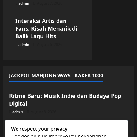
n
admin
August 7, 2026
Uncategorized
Interaksi Artis dan
Fans: Kisah Menarik di
Balik Lagu Hits
admin
August 6, 2026
JACKPOT MAHJONG WAYS - KAKEK 1000
Uncategorized
Ritme Baru: Musik Indie dan Budaya Pop
Digital
admin
August 8, 2026
Uncategorized
We respect your privacy
Fenomena Album Kolaborasi: Artis Muda
Cookies help us improve your experience,
Bekerja Sama