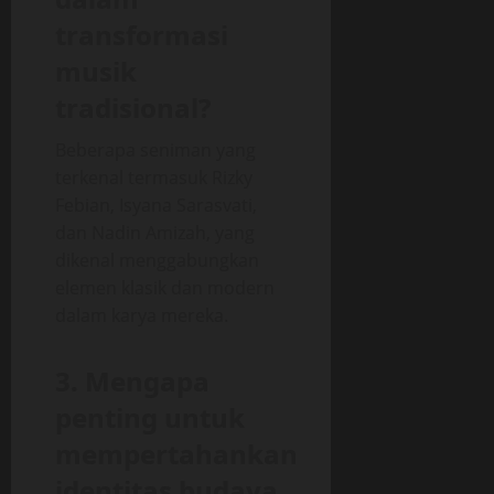
transformasi
musik
tradisional?
Beberapa seniman yang
terkenal termasuk Rizky
Febian, Isyana Sarasvati,
dan Nadin Amizah, yang
dikenal menggabungkan
elemen klasik dan modern
dalam karya mereka.
3. Mengapa
penting untuk
mempertahankan
identitas budaya