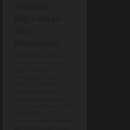
Terbaru:
Digitalisasi
dan
Kolaborasi
Satu hal yang tak bisa
dipungkiri adalah bahwa
digitalisasi telah
memengaruhi cara kita
mengonsumsi musik.
Platform streaming
memudahkan seniman
untuk menjangkau audiens
yang lebih luas. Tren
kolaborasi antara seniman
dari berbagai genre juga