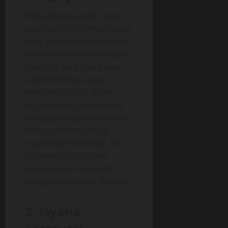
Rizky Febian adalah salah
satu contoh seniman muda
yang mencuri perhatian. Ia
dikenal karena kemampuan
vokalnya yang luar biasa
dan lirik-liriknya yang
menyentuh hati. Dalam
lagu-lagunya, Rizky sering
menggabungkan irama pop
dengan elemen musik
tradisional Indonesia. Hal
ini membuat lagunya
terasa segar dan tetap
menghormati akar budaya.
2. Isyana