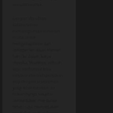
semakin marak.
Dengan demikian,
kolaborasi ini
memungkinkan seniman
muda untuk
mengeksplorasi dan
memperkenalkan elemen
baru ke dalam karya
mereka. Misalnya, sebuah
lagu tradisional bisa
dinyanyikan oleh penyanyi
pop dengan aransemen
yang lebih modern. Ini
bukan hanya sekadar
memadukan dua dunia,
tetapi juga menciptakan
pengalaman musik yang