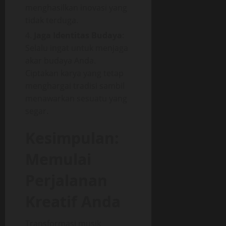
menghasilkan inovasi yang
tidak terduga.
Jaga Identitas Budaya
:
Selalu ingat untuk menjaga
akar budaya Anda.
Ciptakan karya yang tetap
menghargai tradisi sambil
menawarkan sesuatu yang
segar.
Kesimpulan:
Memulai
Perjalanan
Kreatif Anda
Transformasi musik