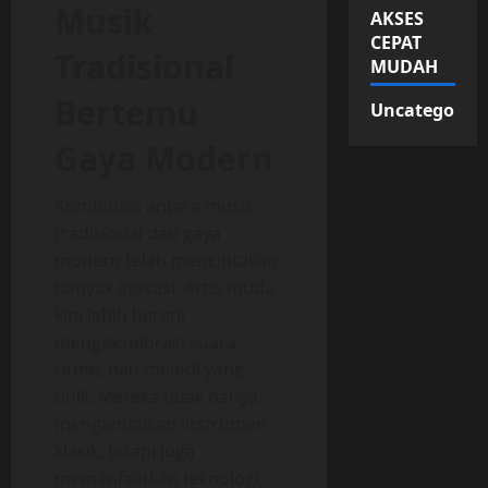
Musik
AKSES
CEPAT
Tradisional
MUDAH
Bertemu
Uncategorize
Gaya Modern
Kombinasi antara musik
tradisional dan gaya
modern telah menciptakan
banyak inovasi. Artis muda
kini lebih berani
mengeksplorasi suara,
ritme, dan melodi yang
unik. Mereka tidak hanya
mengandalkan instrumen
klasik, tetapi juga
memanfaatkan teknologi