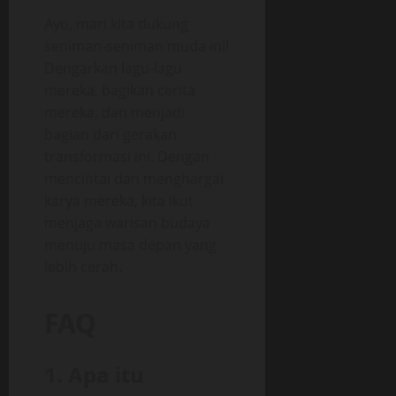
Ayo, mari kita dukung
seniman-seniman muda ini!
Dengarkan lagu-lagu
mereka, bagikan cerita
mereka, dan menjadi
bagian dari gerakan
transformasi ini. Dengan
mencintai dan menghargai
karya mereka, kita ikut
menjaga warisan budaya
menuju masa depan yang
lebih cerah.
FAQ
1. Apa itu