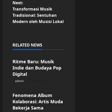
s
Next:
t
Transformasi Musik
Tradisional: Sentuhan
n
Modern oleh Musisi Lokal
a
v
RELATED NEWS
Uncategorized
i
g
Ritme Baru: Musik
Indie dan Budaya Pop
a
Digital
admin
August 8, 2026
t
Uncategorized
i
Fenomena Album
Kolaborasi: Artis Muda
o
Bekerja Sama