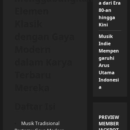
a dari Era
Elemen
80-an
hingga
Klasik
Kini
dengan Gaya
Musik
Indie
Modern
Mempen
garuhi
dalam Karya
Arus
Terbaru
Utama
Indonesi
Mereka
a
Daftar Isi
PREVIEW
Musik Tradisional
MEMBER