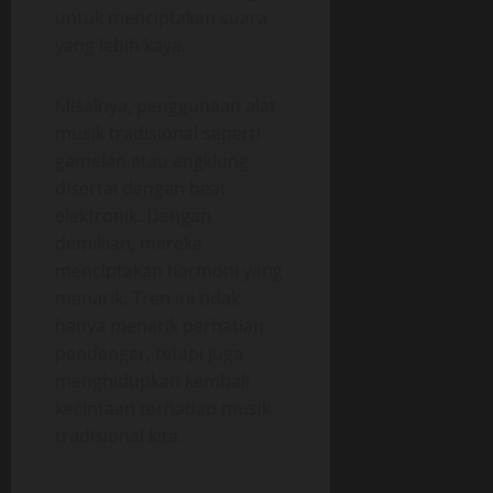
untuk menciptakan suara
yang lebih kaya.
Misalnya, penggunaan alat
musik tradisional seperti
gamelan atau angklung
disertai dengan beat
elektronik. Dengan
demikian, mereka
menciptakan harmoni yang
menarik. Tren ini tidak
hanya menarik perhatian
pendengar, tetapi juga
menghidupkan kembali
kecintaan terhadap musik
tradisional kita.