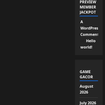
PREVIEW
MEMBER
JACKPOT
A
WordPress
Commenter
on
Hello
world!
GAME
GACOR
August
2026
July 2026