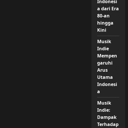
Indonesi
Tak
Lekang
a dari Era
Waktu
80-an
hingga
Kini
Musik
Indie
Mempen
garuhi
Arus
Utama
Indonesi
a
Musik
Indie:
Dampak
Terhadap