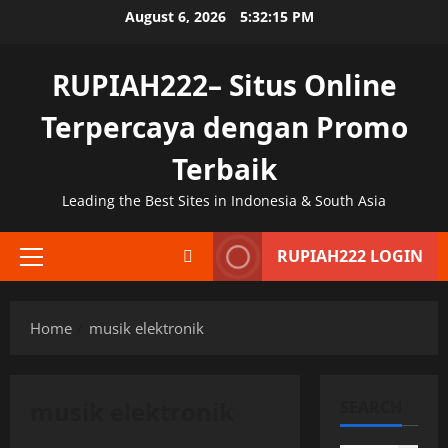
Skip
August 6, 2026
5:32:16 PM
to
content
RUPIAH222– Situs Online
Terpercaya dengan Promo
Terbaik
Leading the Best Sites in Indonesia & South Asia
RUPIAH222 LOGIN
Primary
Menu
Home
musik elektronik
musik elektronik
SEARCH
Uncategorized