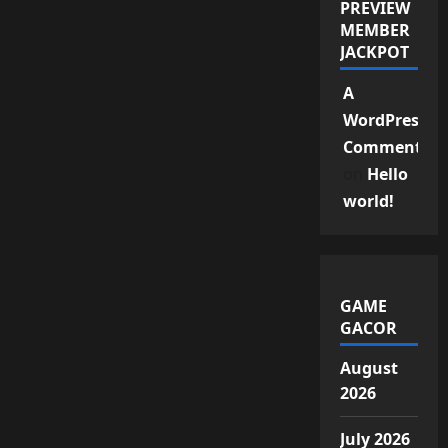
PREVIEW
MEMBER
JACKPOT
A
WordPress
Commenter
on
Hello
world!
GAME
GACOR
August
2026
July 2026