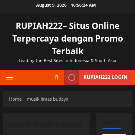
Skip
August 9, 2026
10:56:24 AM
to
content
RUPIAH222– Situs Online
Terpercaya dengan Promo
Terbaik
Leading the Best Sites in Indonesia & South Asia
RUPIAH222 LOGIN
Primary
Menu
Home
musik lintas budaya
musik lintas budaya
SEARCH
Uncategorized