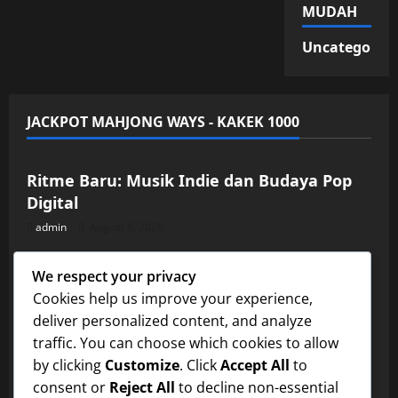
MUDAH
Uncategorize
JACKPOT MAHJONG WAYS - KAKEK 1000
Uncategorized
Ritme Baru: Musik Indie dan Budaya Pop
Digital
admin
August 8, 2026
Uncategorized
We respect your privacy
Fenomena Album Kolaborasi: Artis Muda
Cookies help us improve your experience,
Bekerja Sama
deliver personalized content, and analyze
admin
August 7, 2026
Uncategorized
traffic. You can choose which cookies to allow
by clicking
Customize
. Click
Accept All
to
Interaksi Artis dan Fans: Kisah Menarik di
consent or
Reject All
to decline non-essential