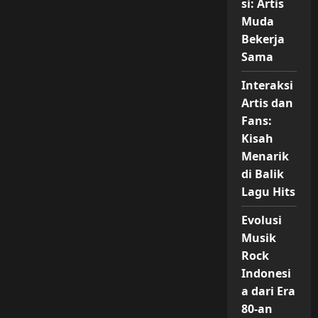
si: Artis
Muda
Bekerja
Sama
Interaksi
Artis dan
Fans:
Kisah
Menarik
di Balik
Lagu Hits
Evolusi
Musik
Rock
Indonesi
a dari Era
80-an