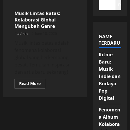
DAFTA
Musik Lintas Batas:
Kolaborasi Global
Mengubah Genre
admin
June 18, 2026
GAME
Musik lintas batas adalah
TERBARU
fenomena kolaborasi
Ritme
global yang berkembang
Baru:
pesat. Temukan inspirasi
Musik
dan artis baru sekarang!
Indie dan
Read
Budaya
Read More
more
Pop
about
Musik
Digital
Lintas
Batas:
Kolaborasi
Fenomen
Global
Mengubah
a Album
Genre
Kolabora