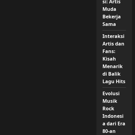
si: Artis
Tertinggi
di
Muda
Indonesia
Bekerja
Sama
Interaksi
Artis dan
Fans:
Kisah
Menarik
di Balik
Lagu Hits
Evolusi
Musik
Rock
Indonesi
a dari Era
80-an