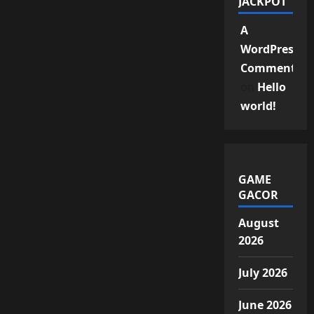
JACKPOT
A
WordPress
Commenter
on
Hello
world!
GAME
GACOR
August
2026
July 2026
June 2026