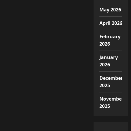
May 2026
April 2026
February
2026
January
2026
December
2025
November
2025