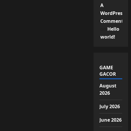
A
WordPress
Commenter
on
Hello
world!
GAME
GACOR
August
2026
July 2026
June 2026