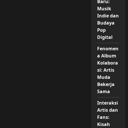
Baru:
Musik
Indie dan
Budaya
Pop
Digital
Fenomen
a Album
Kolabora
si: Artis
Muda
Bekerja
Sama
Interaksi
Artis dan
Fans:
Kisah